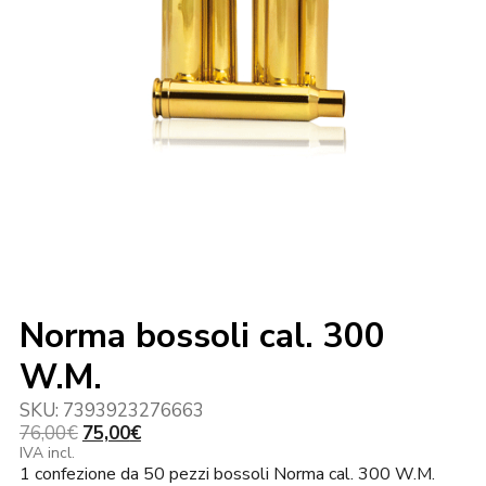
Norma bossoli cal. 300
W.M.
SKU:
7393923276663
Il
Il
76,00
€
75,00
€
prezzo
prezzo
IVA incl.
1 confezione da 50 pezzi bossoli Norma cal. 300 W.M.
originale
attuale