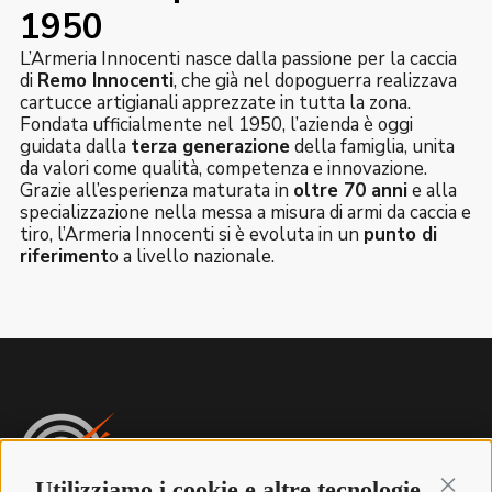
1950
L’Armeria Innocenti nasce dalla passione per la caccia
di
Remo Innocenti
, che già nel dopoguerra realizzava
cartucce artigianali apprezzate in tutta la zona.
Fondata ufficialmente nel 1950, l’azienda è oggi
guidata dalla
terza generazione
della famiglia, unita
da valori come qualità, competenza e innovazione.
Grazie all’esperienza maturata in
oltre 70 anni
e alla
specializzazione nella messa a misura di armi da caccia e
tiro, l’Armeria Innocenti si è evoluta in un
punto di
riferiment
o a livello nazionale.
Utilizziamo i cookie e altre tecnologie
Continu