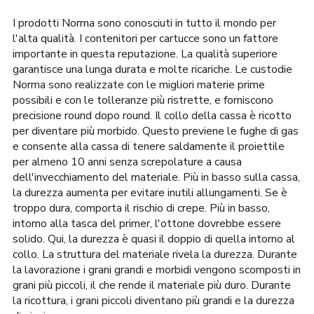
era:
è:
76,00€.
75,00€.
I prodotti Norma sono conosciuti in tutto il mondo per
l'alta qualità. I contenitori per cartucce sono un fattore
importante in questa reputazione. La qualità superiore
garantisce una lunga durata e molte ricariche. Le custodie
Norma sono realizzate con le migliori materie prime
possibili e con le tolleranze più ristrette, e forniscono
precisione round dopo round. Il collo della cassa è ricotto
per diventare più morbido. Questo previene le fughe di gas
e consente alla cassa di tenere saldamente il proiettile
per almeno 10 anni senza screpolature a causa
dell'invecchiamento del materiale. Più in basso sulla cassa,
la durezza aumenta per evitare inutili allungamenti. Se è
troppo dura, comporta il rischio di crepe. Più in basso,
intorno alla tasca del primer, l'ottone dovrebbe essere
solido. Qui, la durezza è quasi il doppio di quella intorno al
collo. La struttura del materiale rivela la durezza. Durante
la lavorazione i grani grandi e morbidi vengono scomposti in
grani più piccoli, il che rende il materiale più duro. Durante
la ricottura, i grani piccoli diventano più grandi e la durezza