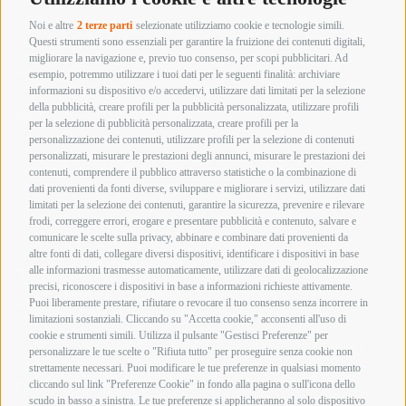
Noi e altre
2 terze parti
selezionate utilizziamo cookie e tecnologie simili.
Armeria innocenti
Questi strumenti sono essenziali per garantire la fruizione dei contenuti digitali,
Via Labriola, 219 – 59013 Montemurlo (PRATO)
migliorare la navigazione e, previo tuo consenso, per scopi pubblicitari. Ad
esempio, potremmo utilizzare i tuoi dati per le seguenti finalità: archiviare
Tel. +39 0574 652057
informazioni su dispositivo e/o accedervi, utilizzare dati limitati per la selezione
Whatsapp 392 4800893
della pubblicità, creare profili per la pubblicità personalizzata, utilizzare profili
info@armeriainnocenti.it
per la selezione di pubblicità personalizzata, creare profili per la
P.IVA 01652270974
personalizzazione dei contenuti, utilizzare profili per la selezione di contenuti
Seguici su:
personalizzati, misurare le prestazioni degli annunci, misurare le prestazioni dei
Orari di apertura
contenuti, comprendere il pubblico attraverso statistiche o la combinazione di
Lunedì mattina Chiuso
dati provenienti da fonti diverse, sviluppare e migliorare i servizi, utilizzare dati
Lunedì pomeriggio
limitati per la selezione dei contenuti, garantire la sicurezza, prevenire e rilevare
15:00 – 19:00
frodi, correggere errori, erogare e presentare pubblicità e contenuto, salvare e
comunicare le scelte sulla privacy, abbinare e combinare dati provenienti da
Martedì – Sabato
altre fonti di dati, collegare diversi dispositivi, identificare i dispositivi in base
09:00 – 12:30 / 15:00 – 19:00
alle informazioni trasmesse automaticamente, utilizzare dati di geolocalizzazione
Termini e Condizioni di Vendita
precisi, riconoscere i dispositivi in base a informazioni richieste attivamente.
Informazioni acquisto armi e munizioni
Privacy Policy
Puoi liberamente prestare, rifiutare o revocare il tuo consenso senza incorrere in
Cookie Policy
limitazioni sostanziali. Cliccando su "Accetta cookie," acconsenti all'uso di
cookie e strumenti simili. Utilizza il pulsante "Gestisci Preferenze" per
Copyright @ 2026 Armeria Innocenti - Tutti i diritti
personalizzare le tue scelte o "Rifiuta tutto" per proseguire senza cookie non
sono riservati
strettamente necessari. Puoi modificare le tue preferenze in qualsiasi momento
Bonifico Bancario
cliccando sul link "Preferenze Cookie" in fondo alla pagina o sull'icona dello
Contrassegno
scudo in basso a sinistra. Le tue preferenze si applicheranno al solo dispositivo