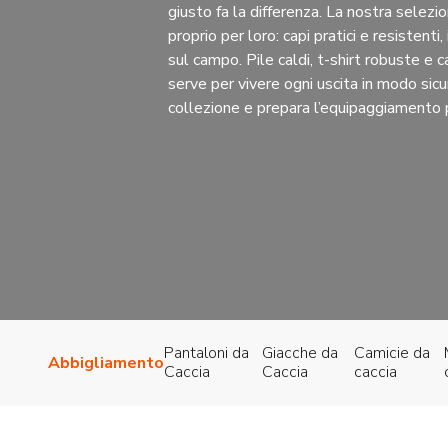
giusto fa la differenza. La nostra selez
proprio per loro: capi pratici e resistenti,
sul campo. Pile caldi, t-shirt robuste e 
serve per vivere ogni uscita in modo sicuro e co
collezione e prepara l’equipaggiamento p
Pantaloni da
Giacche da
Camicie da
Abbigliamento
Caccia
Caccia
caccia
Ordina in base al più recen
Visualizzazione di 3 risultati