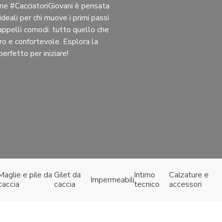
ione #CacciatoriGiovani è pensata
 ideali per chi muove i primi passi
cappelli comodi: tutto quello che
nfortevole. Esplora la
erfetto per iniziare!
Maglie e pile da
Gilet da
Intimo
Calzature e
Impermeabili
caccia
caccia
tecnico
accessori
te