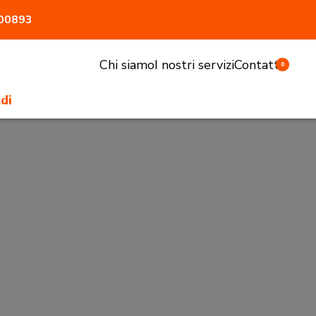
800893
Chi siamo
I nostri servizi
Contatti
0
di
li e sgabelli
tivi e pasturatori
 antiaggressione
atrici
accessori