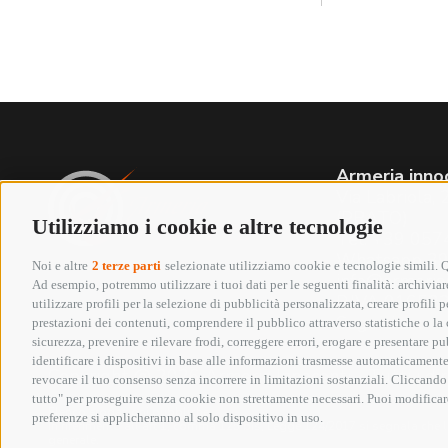
Armeria inno
Via Labriola
(PRATO)
Utilizziamo i cookie e altre tecnologie
Tel. +39 05
Whatsapp 3
Noi e altre
2 terze parti
selezionate utilizziamo cookie e tecnologie simili. Qu
info@armeriai
Ad esempio, potremmo utilizzare i tuoi dati per le seguenti finalità: archiviare
P.IVA 01652
utilizzare profili per la selezione di pubblicità personalizzata, creare profili
Seguici su:
prestazioni dei contenuti, comprendere il pubblico attraverso statistiche o la c
sicurezza, prevenire e rilevare frodi, correggere errori, erogare e presentare p
identificare i dispositivi in base alle informazioni trasmesse automaticamente,
Copyright @ 2026 Armeria Innocenti - Tutti i diri
revocare il tuo consenso senza incorrere in limitazioni sostanziali. Cliccando 
tutto" per proseguire senza cookie non strettamente necessari. Puoi modificare
Elenco erogazioni pubbliche
preferenze si applicheranno al solo dispositivo in uso.
In riferimento all’art 1, comma 125 bis, Legge 124/2017 si segnala che la
generale.