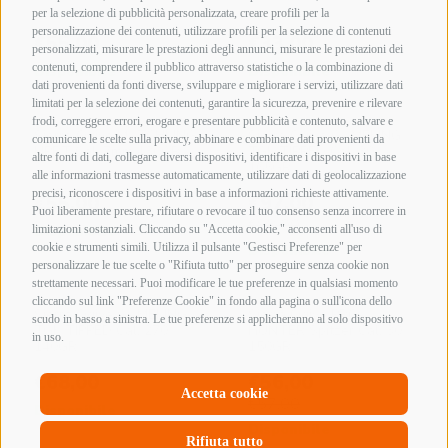
per la selezione di pubblicità personalizzata, creare profili per la
personalizzazione dei contenuti, utilizzare profili per la selezione di contenuti
personalizzati, misurare le prestazioni degli annunci, misurare le prestazioni dei
contenuti, comprendere il pubblico attraverso statistiche o la combinazione di
dati provenienti da fonti diverse, sviluppare e migliorare i servizi, utilizzare dati
limitati per la selezione dei contenuti, garantire la sicurezza, prevenire e rilevare
frodi, correggere errori, erogare e presentare pubblicità e contenuto, salvare e
comunicare le scelte sulla privacy, abbinare e combinare dati provenienti da
altre fonti di dati, collegare diversi dispositivi, identificare i dispositivi in base
alle informazioni trasmesse automaticamente, utilizzare dati di geolocalizzazione
precisi, riconoscere i dispositivi in base a informazioni richieste attivamente.
Puoi liberamente prestare, rifiutare o revocare il tuo consenso senza incorrere in
limitazioni sostanziali. Cliccando su "Accetta cookie," acconsenti all'uso di
cookie e strumenti simili. Utilizza il pulsante "Gestisci Preferenze" per
personalizzare le tue scelte o "Rifiuta tutto" per proseguire senza cookie non
strettamente necessari. Puoi modificare le tue preferenze in qualsiasi momento
cliccando sul link "Preferenze Cookie" in fondo alla pagina o sull'icona dello
scudo in basso a sinistra. Le tue preferenze si applicheranno al solo dispositivo
in uso.
Accetta cookie
Rifiuta tutto