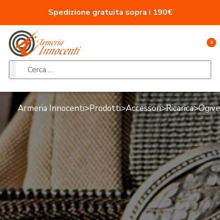
Vai al contenuto
Spedizione gratuita sopra i 190€
0
Ricerca per:
Armeria Innocenti
>
Prodotti
>
Accessori
>
Ricarica
>
Ogive