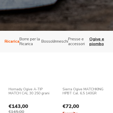
Borre per la
Presse e
Ogive e
Ricarica
Bossoli
Inneschi
Ricarica
accessori
piombo
Ordina in base al più 
Visualizzazione di 1-16 di 158 risultati
1
2
3
4
…
8