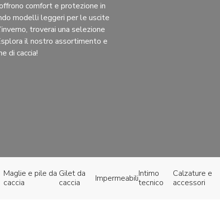
 offrono comfort e protezione in
ndo modelli leggeri per le uscite
l’inverno, troverai una selezione
ne di caccia!
Maglie e pile da
Gilet da
Intimo
Calzature e
Impermeabili
caccia
caccia
tecnico
accessori
più recente