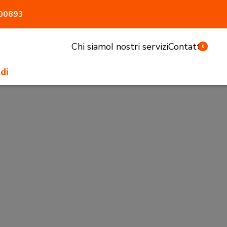
800893
Chi siamo
I nostri servizi
Contatti
0
di
li e sgabelli
tivi e pasturatori
 antiaggressione
atrici
accessori