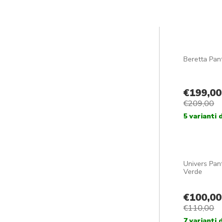
1
2
3
4
5
→