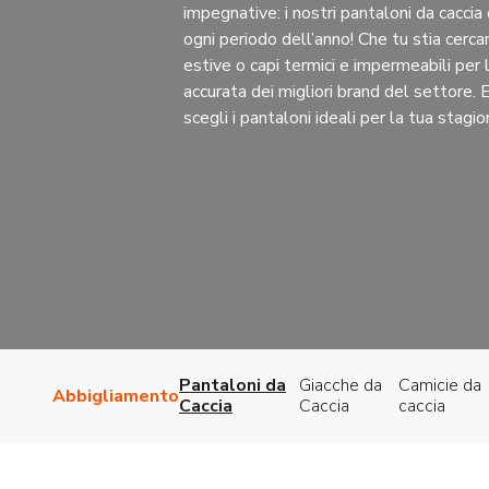
impegnative: i nostri pantaloni da caccia
ogni periodo dell’anno! Che tu stia cerca
estive o capi termici e impermeabili per 
accurata dei migliori brand del settore. Esplora il nostro assortimento e
scegli i pantaloni ideali per la tua stagio
Pantaloni da
Giacche da
Camicie da
Abbigliamento
Caccia
Caccia
caccia
Ordina in base al 
Visualizzazione di 1-16 di 73 risultati