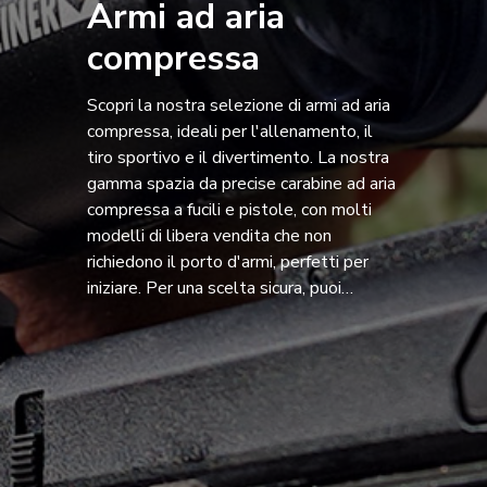
Armi ad aria
compressa
Scopri la nostra selezione di armi ad aria
compressa, ideali per l'allenamento, il
tiro sportivo e il divertimento. La nostra
gamma spazia da precise carabine ad aria
compressa a fucili e pistole, con molti
modelli di libera vendita che non
richiedono il porto d'armi, perfetti per
iniziare. Per una scelta sicura, puoi
testare la precisione di ogni arma nel
nostro tunnel dedicato. Esplora la
collezione e trova lo strumento perfetto
per la tua passione!