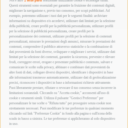
Noi e altre
2 terze parti
selezionate utilizziamo cookie e tecnologie simili.
Questi strumenti sono essenziali per garantire la fruizione dei contenuti digitali,
migliorare la navigazione e, previo tuo consenso, per scopi pubblicitari. Ad
esempio, potremmo utilizzare i tuoi dati per le seguenti finalità: archiviare
informazioni su dispositivo e/o accedervi, utilizzare dati limitati per la selezione
della pubblicità, creare profili per la pubblicità personalizzata, utilizzare profili
per la selezione di pubblicità personalizzata, creare profili per la
personalizzazione dei contenuti, utilizzare profili per la selezione di contenuti
Armi nuove
Armi ad aria compressa
Libera vendita
personalizzati, misurare le prestazioni degli annunci, misurare le prestazioni dei
contenuti, comprendere il pubblico attraverso statistiche o la combinazione di
dati provenienti da fonti diverse, sviluppare e migliorare i servizi, utilizzare dati
limitati per la selezione dei contenuti, garantire la sicurezza, prevenire e rilevare
Ordina in base al più recente
Visualizzazione di 2 risultati
frodi, correggere errori, erogare e presentare pubblicità e contenuto, salvare e
comunicare le scelte sulla privacy, abbinare e combinare dati provenienti da
altre fonti di dati, collegare diversi dispositivi, identificare i dispositivi in base
alle informazioni trasmesse automaticamente, utilizzare dati di geolocalizzazione
precisi, riconoscere i dispositivi in base a informazioni richieste attivamente.
Puoi liberamente prestare, rifiutare o revocare il tuo consenso senza incorrere in
limitazioni sostanziali. Cliccando su "Accetta cookie," acconsenti all'uso di
cookie e strumenti simili. Utilizza il pulsante "Gestisci Preferenze" per
personalizzare le tue scelte o "Rifiuta tutto" per proseguire senza cookie non
strettamente necessari. Puoi modificare le tue preferenze in qualsiasi momento
cliccando sul link "Preferenze Cookie" in fondo alla pagina o sull'icona dello
scudo in basso a sinistra. Le tue preferenze si applicheranno al solo dispositivo
in uso.