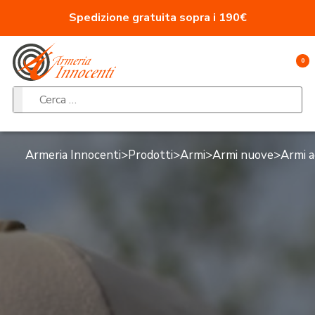
Vai al contenuto
Spedizione gratuita sopra i 190€
0
Ricerca per:
Armeria Innocenti
>
Prodotti
>
Armi
>
Armi nuove
>
Armi a