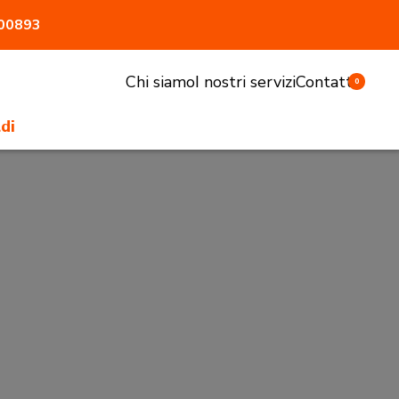
800893
Chi siamo
I nostri servizi
Contatti
0
di
li e sgabelli
tivi e pasturatori
 antiaggressione
atrici
accessori