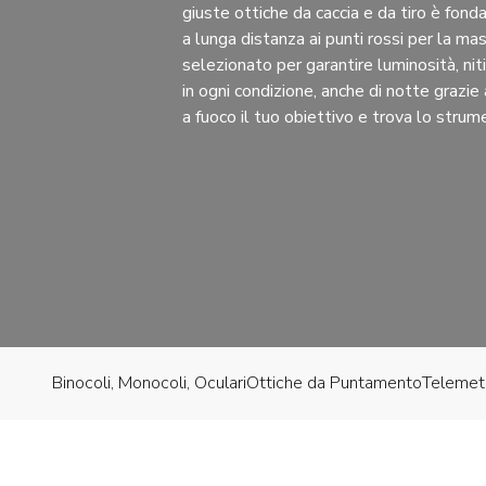
giuste ottiche da caccia e da tiro è fonda
a lunga distanza ai punti rossi per la ma
selezionato per garantire luminosità, ni
in ogni condizione, anche di notte grazie ai v
a fuoco il tuo obiettivo e trova lo strum
Binocoli, Monocoli, Oculari
Ottiche da Puntamento
Telemetr
Ordina in base a
Visualizzazione di 1-16 di 260 risultati
1