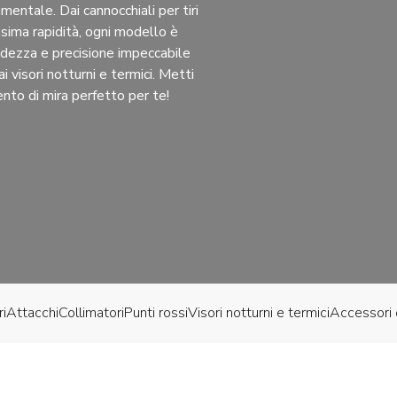
mentale. Dai cannocchiali per tiri
ssima rapidità, ogni modello è
tidezza e precisione impeccabile
isori notturni e termici. Metti
ento di mira perfetto per te!
i
Attacchi
Collimatori
Punti rossi
Visori notturni e termici
Accessori 
l più recente