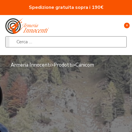
Vai al contenuto
Spedizione gratuita sopra i 190€
0
Ricerca per:
Armeria Innocenti
>
Prodotti
>
Canicom