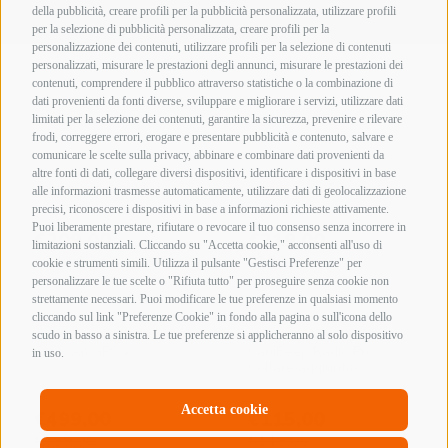
della pubblicità, creare profili per la pubblicità personalizzata, utilizzare profili
per la selezione di pubblicità personalizzata, creare profili per la
personalizzazione dei contenuti, utilizzare profili per la selezione di contenuti
personalizzati, misurare le prestazioni degli annunci, misurare le prestazioni dei
Ordina in base al più recente
Visualizzazione di 5 risultati
contenuti, comprendere il pubblico attraverso statistiche o la combinazione di
dati provenienti da fonti diverse, sviluppare e migliorare i servizi, utilizzare dati
limitati per la selezione dei contenuti, garantire la sicurezza, prevenire e rilevare
frodi, correggere errori, erogare e presentare pubblicità e contenuto, salvare e
comunicare le scelte sulla privacy, abbinare e combinare dati provenienti da
altre fonti di dati, collegare diversi dispositivi, identificare i dispositivi in base
alle informazioni trasmesse automaticamente, utilizzare dati di geolocalizzazione
precisi, riconoscere i dispositivi in base a informazioni richieste attivamente.
Puoi liberamente prestare, rifiutare o revocare il tuo consenso senza incorrere in
limitazioni sostanziali. Cliccando su "Accetta cookie," acconsenti all'uso di
cookie e strumenti simili. Utilizza il pulsante "Gestisci Preferenze" per
personalizzare le tue scelte o "Rifiuta tutto" per proseguire senza cookie non
strettamente necessari. Puoi modificare le tue preferenze in qualsiasi momento
cliccando sul link "Preferenze Cookie" in fondo alla pagina o sull'icona dello
scudo in basso a sinistra. Le tue preferenze si applicheranno al solo dispositivo
in uso.
Accetta cookie