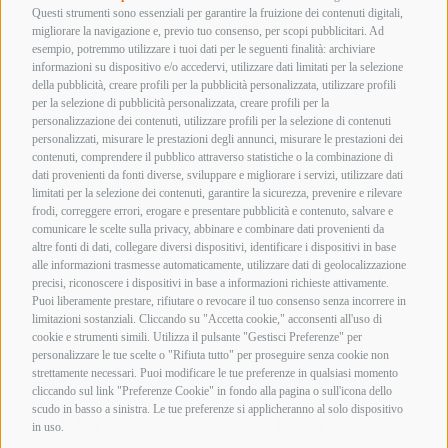
Questi strumenti sono essenziali per garantire la fruizione dei contenuti digitali,
migliorare la navigazione e, previo tuo consenso, per scopi pubblicitari. Ad
esempio, potremmo utilizzare i tuoi dati per le seguenti finalità: archiviare
informazioni su dispositivo e/o accedervi, utilizzare dati limitati per la selezione
della pubblicità, creare profili per la pubblicità personalizzata, utilizzare profili
per la selezione di pubblicità personalizzata, creare profili per la
personalizzazione dei contenuti, utilizzare profili per la selezione di contenuti
personalizzati, misurare le prestazioni degli annunci, misurare le prestazioni dei
contenuti, comprendere il pubblico attraverso statistiche o la combinazione di
dati provenienti da fonti diverse, sviluppare e migliorare i servizi, utilizzare dati
limitati per la selezione dei contenuti, garantire la sicurezza, prevenire e rilevare
frodi, correggere errori, erogare e presentare pubblicità e contenuto, salvare e
comunicare le scelte sulla privacy, abbinare e combinare dati provenienti da
altre fonti di dati, collegare diversi dispositivi, identificare i dispositivi in base
alle informazioni trasmesse automaticamente, utilizzare dati di geolocalizzazione
precisi, riconoscere i dispositivi in base a informazioni richieste attivamente.
Puoi liberamente prestare, rifiutare o revocare il tuo consenso senza incorrere in
limitazioni sostanziali. Cliccando su "Accetta cookie," acconsenti all'uso di
cookie e strumenti simili. Utilizza il pulsante "Gestisci Preferenze" per
personalizzare le tue scelte o "Rifiuta tutto" per proseguire senza cookie non
strettamente necessari. Puoi modificare le tue preferenze in qualsiasi momento
cliccando sul link "Preferenze Cookie" in fondo alla pagina o sull'icona dello
scudo in basso a sinistra. Le tue preferenze si applicheranno al solo dispositivo
in uso.