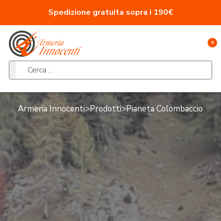
Vai al contenuto
Spedizione gratuita sopra i 190€
0
Ricerca per:
Armeria Innocenti
>
Prodotti
>
Pianeta Colombaccio