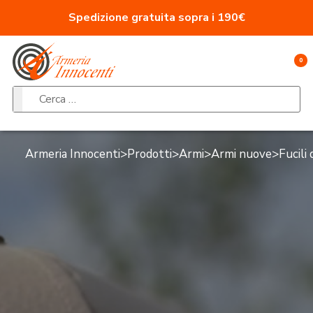
Vai al contenuto
Spedizione gratuita sopra i 190€
0
Ricerca per:
Armeria Innocenti
>
Prodotti
>
Armi
>
Armi nuove
>
Fucili 