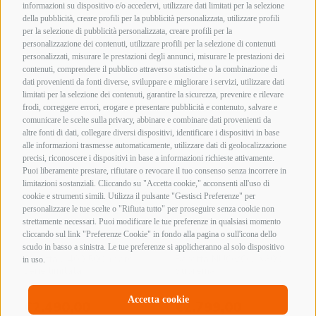
informazioni su dispositivo e/o accedervi, utilizzare dati limitati per la selezione
della pubblicità, creare profili per la pubblicità personalizzata, utilizzare profili
Ordina in base al più recente
Visualizzazione di 7 risultati
per la selezione di pubblicità personalizzata, creare profili per la
personalizzazione dei contenuti, utilizzare profili per la selezione di contenuti
personalizzati, misurare le prestazioni degli annunci, misurare le prestazioni dei
contenuti, comprendere il pubblico attraverso statistiche o la combinazione di
dati provenienti da fonti diverse, sviluppare e migliorare i servizi, utilizzare dati
limitati per la selezione dei contenuti, garantire la sicurezza, prevenire e rilevare
frodi, correggere errori, erogare e presentare pubblicità e contenuto, salvare e
comunicare le scelte sulla privacy, abbinare e combinare dati provenienti da
altre fonti di dati, collegare diversi dispositivi, identificare i dispositivi in base
alle informazioni trasmesse automaticamente, utilizzare dati di geolocalizzazione
precisi, riconoscere i dispositivi in base a informazioni richieste attivamente.
Puoi liberamente prestare, rifiutare o revocare il tuo consenso senza incorrere in
limitazioni sostanziali. Cliccando su "Accetta cookie," acconsenti all'uso di
cookie e strumenti simili. Utilizza il pulsante "Gestisci Preferenze" per
personalizzare le tue scelte o "Rifiuta tutto" per proseguire senza cookie non
strettamente necessari. Puoi modificare le tue preferenze in qualsiasi momento
cliccando sul link "Preferenze Cookie" in fondo alla pagina o sull'icona dello
scudo in basso a sinistra. Le tue preferenze si applicheranno al solo dispositivo
in uso.
Accetta cookie