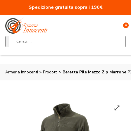
Vai al contenuto
Spedizione gratuita sopra i 190€
0
Ricerca per:
Armeria Innocenti
>
Prodotti
>
Beretta Pile Mezzo Zip Marrone P