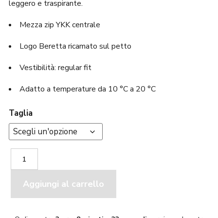
leggero e traspirante.
Mezza zip YKK centrale
Logo Beretta ricamato sul petto
Vestibilità: regular fit
Adatto a temperature da 10 °C a 20 °C
Taglia
Beretta
Pile
mezzo
zip
Aggiungi al carrello
Marrone
P3311
quantità