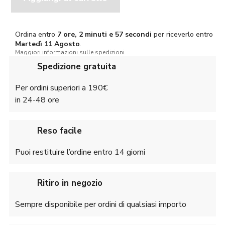
con
maniche
staccabili
Ordina entro
7 ore, 2 minuti e 57 secondi
per riceverlo entro
quantità
Martedì
11 Agosto
.
Maggiori informazioni sulle spedizioni
Spedizione gratuita
Per ordini superiori a 190€
in 24-48 ore
Reso facile
Puoi restituire l’ordine entro 14 giorni
Ritiro in negozio
Sempre disponibile per ordini di qualsiasi importo