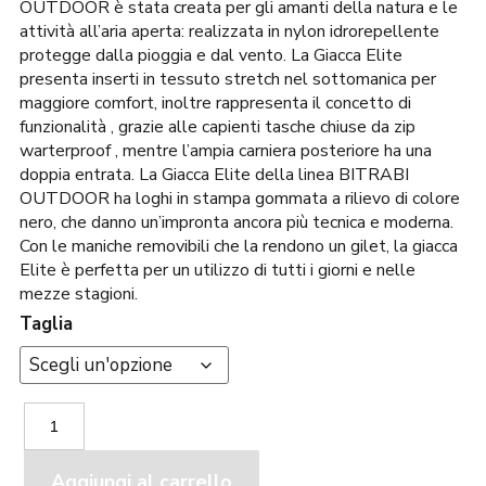
era:
è:
OUTDOOR è stata creata per gli amanti della natura e le
239,00€.
219,00€.
attività all’aria aperta: realizzata in nylon idrorepellente
protegge dalla pioggia e dal vento. La Giacca Elite
presenta inserti in tessuto stretch nel sottomanica per
maggiore comfort, inoltre rappresenta il concetto di
funzionalità , grazie alle capienti tasche chiuse da zip
warterproof , mentre l’ampia carniera posteriore ha una
doppia entrata. La Giacca Elite della linea BITRABI
OUTDOOR ha loghi in stampa gommata a rilievo di colore
nero, che danno un’impronta ancora più tecnica e moderna.
Con le maniche removibili che la rendono un gilet, la giacca
Elite è perfetta per un utilizzo di tutti i giorni e nelle
mezze stagioni.
Taglia
Bitrabi
Giacca
Elite
Verde
Aggiungi al carrello