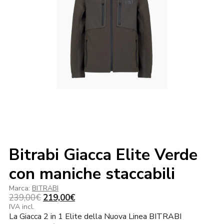
Bitrabi Giacca Elite Verde
con maniche staccabili
Marca:
BITRABI
Il
Il
239,00
€
219,00
€
prezzo
prezzo
IVA incl.
La Giacca 2 in 1 Elite della Nuova Linea BITRABI
originale
attuale