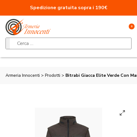
Vai al contenuto
Spedizione gratuita sopra i 190€
0
Ricerca per:
Armeria Innocenti
>
Prodotti
>
Bitrabi Giacca Elite Verde Con Ma