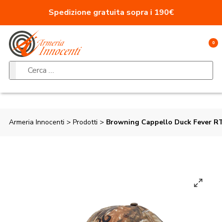
Vai al contenuto
Spedizione gratuita sopra i 190€
0
Ricerca per:
Armeria Innocenti
>
Prodotti
>
Browning Cappello Duck Fever 