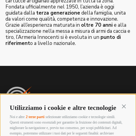
cartucce artigianali apprezzate in tutta la zona.
Fondata ufficialmente nel 1950, l’azienda è oggi
guidata dalla
terza generazione
della famiglia, unita
da valori come qualità, competenza e innovazione.
Grazie all’esperienza maturata in
oltre 70 anni
e alla
specializzazione nella messa a misura di armi da caccia e
tiro, l’Armeria Innocenti si è evoluta in un
punto di
riferiment
o a livello nazionale.
Utilizziamo i cookie e altre tecnologie
Continu
Noi e altre
2 terze parti
selezionate utilizziamo cookie e tecnologie simili.
Armeria innocenti
Questi strumenti sono essenziali per garantire la fruizione dei contenuti digitali,
Via Labriola, 219 – 59013 Montemurlo (PRATO)
migliorare la navigazione e, previo tuo consenso, per scopi pubblicitari. Ad
esempio, potremmo utilizzare i tuoi dati per le seguenti finalità: archiviare
Tel. +39 0574 652057