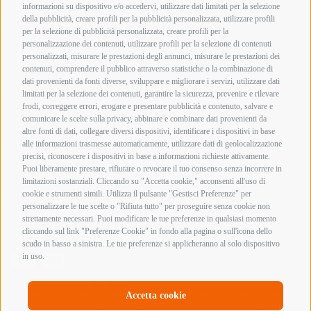
informazioni su dispositivo e/o accedervi, utilizzare dati limitati per la selezione
Whatsapp 392 4800893
della pubblicità, creare profili per la pubblicità personalizzata, utilizzare profili
info@armeriainnocenti.it
per la selezione di pubblicità personalizzata, creare profili per la
P.IVA 01652270974
personalizzazione dei contenuti, utilizzare profili per la selezione di contenuti
Seguici su:
personalizzati, misurare le prestazioni degli annunci, misurare le prestazioni dei
Orari di apertura
contenuti, comprendere il pubblico attraverso statistiche o la combinazione di
Lunedì mattina Chiuso
dati provenienti da fonti diverse, sviluppare e migliorare i servizi, utilizzare dati
Lunedì pomeriggio
limitati per la selezione dei contenuti, garantire la sicurezza, prevenire e rilevare
15:00 – 19:00
frodi, correggere errori, erogare e presentare pubblicità e contenuto, salvare e
comunicare le scelte sulla privacy, abbinare e combinare dati provenienti da
Martedì – Sabato
altre fonti di dati, collegare diversi dispositivi, identificare i dispositivi in base
09:00 – 12:30 / 15:00 – 19:00
alle informazioni trasmesse automaticamente, utilizzare dati di geolocalizzazione
Termini e Condizioni di Vendita
precisi, riconoscere i dispositivi in base a informazioni richieste attivamente.
Informazioni acquisto armi e munizioni
Privacy Policy
Puoi liberamente prestare, rifiutare o revocare il tuo consenso senza incorrere in
Cookie Policy
limitazioni sostanziali. Cliccando su "Accetta cookie," acconsenti all'uso di
cookie e strumenti simili. Utilizza il pulsante "Gestisci Preferenze" per
Copyright @ 2026 Armeria Innocenti - Tutti i diritti
personalizzare le tue scelte o "Rifiuta tutto" per proseguire senza cookie non
sono riservati
strettamente necessari. Puoi modificare le tue preferenze in qualsiasi momento
Bonifico Bancario
cliccando sul link "Preferenze Cookie" in fondo alla pagina o sull'icona dello
Contrassegno
scudo in basso a sinistra. Le tue preferenze si applicheranno al solo dispositivo
in uso.
Elenco erogazioni pubbliche
In riferimento all’art 1, comma 125 bis, Legge 124/2017 si segnala che la
Accetta cookie
società ha ricevuto, nel corso dell’esercizio 2018, sovvenzioni, sussidi,