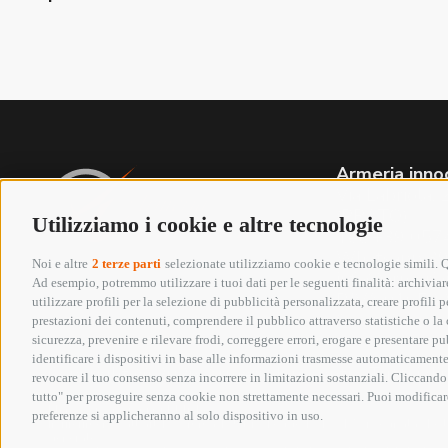
Armeria inno
Via Labriola
(PRATO)
Utilizziamo i cookie e altre tecnologie
Tel. +39 05
Whatsapp 3
Noi e altre
2 terze parti
selezionate utilizziamo cookie e tecnologie simili. Qu
info@armeriai
Ad esempio, potremmo utilizzare i tuoi dati per le seguenti finalità: archiviare
P.IVA 01652
utilizzare profili per la selezione di pubblicità personalizzata, creare profili
Seguici su:
prestazioni dei contenuti, comprendere il pubblico attraverso statistiche o la c
sicurezza, prevenire e rilevare frodi, correggere errori, erogare e presentare p
identificare i dispositivi in base alle informazioni trasmesse automaticamente,
Copyright @ 2026 Armeria Innocenti - Tutti i diri
revocare il tuo consenso senza incorrere in limitazioni sostanziali. Cliccando 
tutto" per proseguire senza cookie non strettamente necessari. Puoi modificare
Elenco erogazioni pubbliche
preferenze si applicheranno al solo dispositivo in uso.
In riferimento all’art 1, comma 125 bis, Legge 124/2017 si segnala che la
generale.