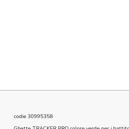
codie 30995358
Ghette TRACKER PRO colore verde per i battitori