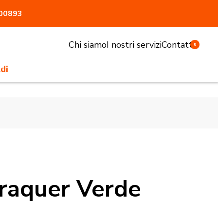
800893
Chi siamo
I nostri servizi
Contatti
0
di
li e sgabelli
tivi e pasturatori
 antiaggressione
atrici
accessori
raquer Verde