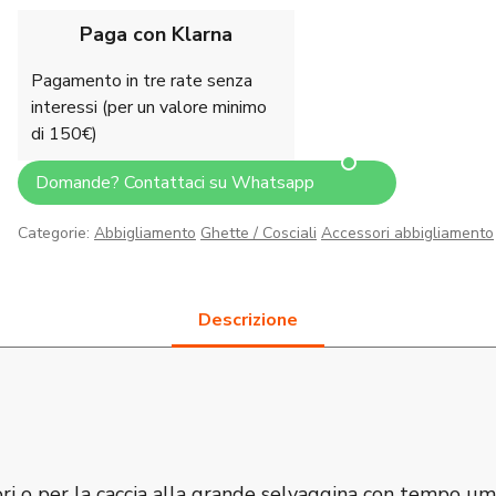
Paga con Klarna
Pagamento in tre rate senza
interessi (per un valore minimo
di 150€)
Domande? Contattaci su Whatsapp
Categorie:
Abbigliamento
Ghette / Cosciali
Accessori abbigliamento
 o per la caccia alla grande selvaggina con tempo um