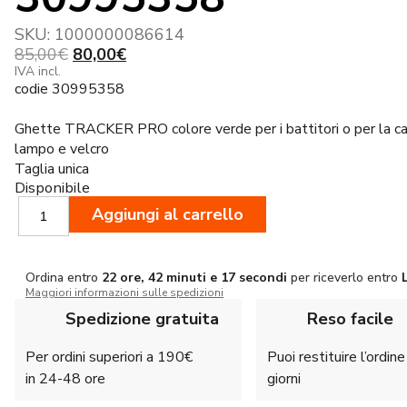
SKU:
1000000086614
Il
Il
85,00
€
80,00
€
prezzo
prezzo
IVA incl.
codie 30995358
originale
attuale
era:
è:
Ghette TRACKER PRO colore verde per i battitori o per la ca
85,00€.
80,00€.
lampo e velcro
Taglia unica
Disponibile
Browning
Aggiungi al carrello
Ghetta
Traquer
Verde
Ordina entro
22 ore, 42 minuti e 16 secondi
per riceverlo entro
30995358
Maggiori informazioni sulle spedizioni
quantità
Spedizione gratuita
Reso facile
Per ordini superiori a 190€
Puoi restituire l’ordin
in 24-48 ore
giorni