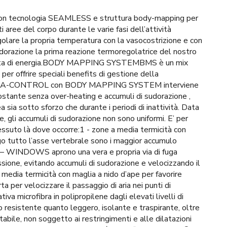
o con tecnologia SEAMLESS e struttura body-mapping per
i aree del corpo durante le varie fasi dell’attività
golare la propria temperatura con la vasocostrizione e con
a sudorazione la prima reazione termoregolatrice del nostro
 perdita di energia.BODY MAPPING SYSTEMBMS è un mix
 per offrire speciali benefits di gestione della
a CLIMA-CONTROL con BODY MAPPING SYSTEM interviene
ostante senza over-heating e accumuli di sudorazione ,
sia sotto sforzo che durante i periodi di inattività. Data
, gli accumuli di sudorazione non sono uniformi. E’ per
essuto là dove occorre:1 - zone a media termicità con
ngo tutto l’asse vertebrale sono i maggior accumulo
T – WINDOWS aprono una vera e propria via di fuga
ione, evitando accumuli di sudorazione e velocizzando il
a media termicità con maglia a nido d’ape per favorire
a per velocizzare il passaggio di aria nei punti di
a microfibra in polipropilene dagli elevati livelli di
resistente quanto leggero, isolante e traspirante, oltre
abile, non soggetto ai restringimenti e alle dilatazioni