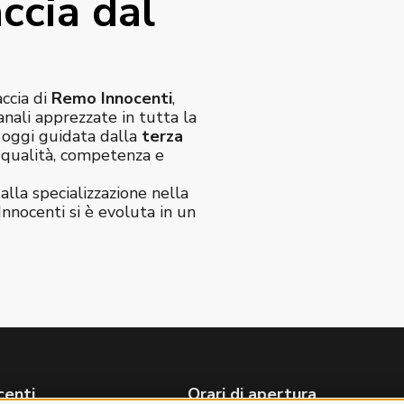
ccia dal
accia di
Remo Innocenti
,
anali apprezzate in tutta la
è oggi guidata dalla
terza
e qualità, competenza e
alla specializzazione nella
Innocenti si è evoluta in un
centi
Orari di apertura