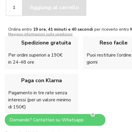
Trabaldo
Aggiungi al carrello
maglia
Dryarn
quantità
Ordina entro
19 ore, 41 minuti e 39 secondi
per riceverlo entro
Maggiori informazioni sulle spedizioni
Spedizione gratuita
Reso facile
Per ordini superiori a 190€
Puoi restituire l’ordin
in 24-48 ore
giorni
Paga con Klarna
Pagamento in tre rate senza
interessi (per un valore minimo
di 150€)
Domande? Contattaci su Whatsapp