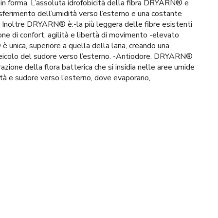
e in forma. L’assoluta idrofobicità della fibra DRYARN® e
sferimento dell’umidità verso l’esterno e una costante
e. Inoltre DRYARN® è:-la più leggera delle fibre esistenti
e di confort, agilità e libertà di movimento -elevato
 unica, superiore a quella della lana, creando una
a veicolo del sudore verso l’esterno. -Antiodore. DRYARN®
razione della flora batterica che si insidia nelle aree umide
dità e sudore verso l’esterno, dove evaporano,