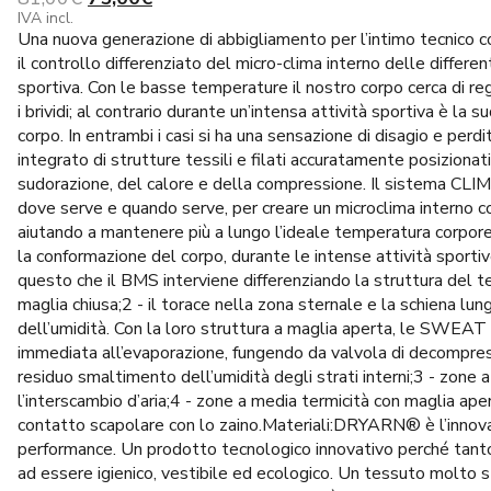
prezzo
prezzo
IVA incl.
Una nuova generazione di abbigliamento per l’intimo tecnic
originale
attuale
il controllo differenziato del micro-clima interno delle different
era:
è:
sportiva. Con le basse temperature il nostro corpo cerca di re
81,00€.
75,00€.
i brividi; al contrario durante un’intensa attività sportiva è l
corpo. In entrambi i casi si ha una sensazione di disagio e
integrato di strutture tessili e filati accuratamente posizionati
sudorazione, del calore e della compressione. Il sistem
dove serve e quando serve, per creare un microclima interno c
aiutando a mantenere più a lungo l’ideale temperatura corporea 
la conformazione del corpo, durante le intense attività sportive
questo che il BMS interviene differenziando la struttura del t
maglia chiusa;2 - il torace nella zona sternale e la schiena lu
dell’umidità. Con la loro struttura a maglia aperta, le SWEA
immediata all’evaporazione, fungendo da valvola di decompress
residuo smaltimento dell’umidità degli strati interni;3 - zone 
l’interscambio d’aria;4 - zone a media termicità con maglia apert
contatto scapolare con lo zaino.Materiali:DRYARN® è l’innovativ
performance. Un prodotto tecnologico innovativo perché tanto 
ad essere igienico, vestibile ed ecologico. Un tessuto molto st