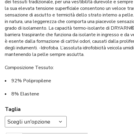
dei tessuti tradizionale, per una vestibilità durevole e sempr
la sua elevata tensione superficiale consentono un veloce tra
sensazione di asciutto e termicità dello strato interno a pell
in natura, una leggerezza che comporta una piacevole sensazion
grado di isolamento. La capacità termo-isolante di DRYARN® è
barriera traspirante che funziona da isolante in ingresso e d
è esente dalla formazione di cattivi odori, causati dalla prolife
degli indumenti. -Idrofoba. L’assoluta idrofobicità veicola umi
mantenendo la pelle sempre asciutta.
Composizione Tessuto:
92% Polipropilene
8% Elastene
Taglia