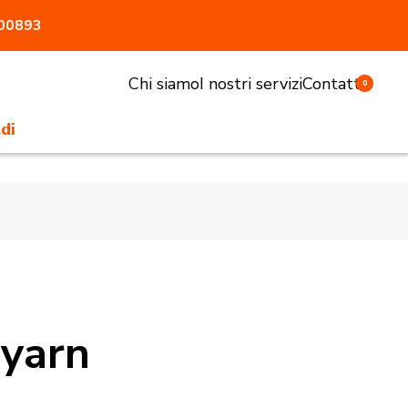
800893
Chi siamo
I nostri servizi
Contatti
0
di
li e sgabelli
tivi e pasturatori
 antiaggressione
atrici
accessori
ryarn