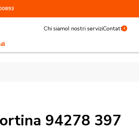
800893
Chi siamo
I nostri servizi
Contatti
0
di
li e sgabelli
tivi e pasturatori
 antiaggressione
atrici
accessori
Cortina 94278 397