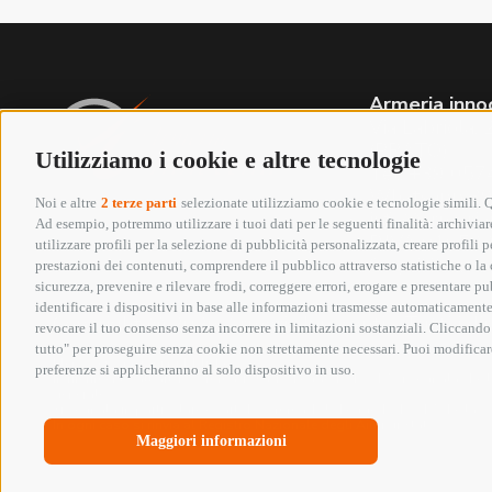
Armeria inno
Via Labriola
(PRATO)
Utilizziamo i cookie e altre tecnologie
Tel. +39 05
Whatsapp 3
Noi e altre
2 terze parti
selezionate utilizziamo cookie e tecnologie simili. Qu
info@armeriai
Ad esempio, potremmo utilizzare i tuoi dati per le seguenti finalità: archiviare
P.IVA 01652
utilizzare profili per la selezione di pubblicità personalizzata, creare profili
Seguici su:
prestazioni dei contenuti, comprendere il pubblico attraverso statistiche o la c
sicurezza, prevenire e rilevare frodi, correggere errori, erogare e presentare p
identificare i dispositivi in base alle informazioni trasmesse automaticamente,
Copyright @ 2026 Armeria Innocenti - Tutti i diri
revocare il tuo consenso senza incorrere in limitazioni sostanziali. Cliccando 
tutto" per proseguire senza cookie non strettamente necessari. Puoi modificare
Elenco erogazioni pubbliche
preferenze si applicheranno al solo dispositivo in uso.
In riferimento all’art 1, comma 125 bis, Legge 124/2017 si segnala che la
generale.
Si segnala in particolare ex art. 1, comma 125, Legge 124/2017 che la s
In ogni caso si rinvia al Registro Nazionale degli Aiuti di Stato.
Maggiori informazioni