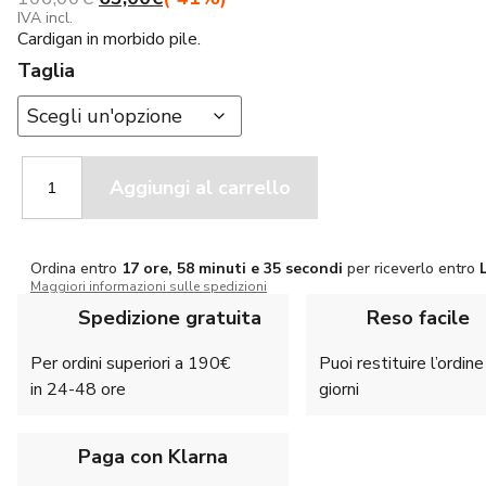
prezzo
prezzo
IVA incl.
Cardigan in morbido pile.
originale
attuale
era:
è:
Taglia
106,00€.
63,00€.
Univers
Aggiungi al carrello
Cardigan
Cortina
94278
397
Ordina entro
17 ore, 58 minuti e 34 secondi
per riceverlo entro
quantità
Maggiori informazioni sulle spedizioni
Spedizione gratuita
Reso facile
Per ordini superiori a 190€
Puoi restituire l’ordin
in 24-48 ore
giorni
Paga con Klarna