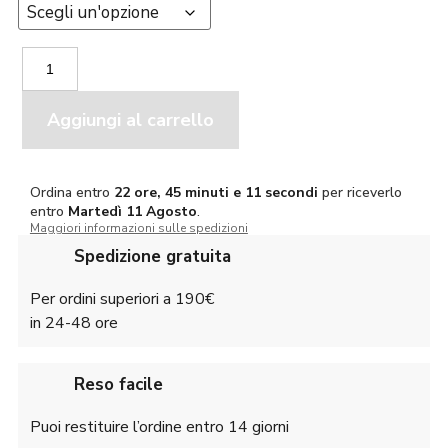
Univers
T-
shirt
Verde
Aggiungi al carrello
quantità
Ordina entro
22 ore, 45 minuti e 11 secondi
per riceverlo
entro
Martedì
11 Agosto
.
Maggiori informazioni sulle spedizioni
Spedizione gratuita
Per ordini superiori a 190€
in 24-48 ore
Reso facile
Puoi restituire l’ordine entro 14 giorni