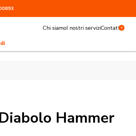
800893
Chi siamo
I nostri servizi
Contatti
0
di
li e sgabelli
tivi e pasturatori
 antiaggressione
atrici
accessori
e Diabolo Hammer