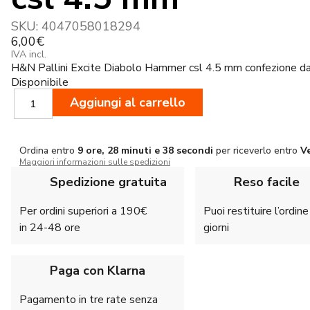
SKU:
4047058018294
6,00
€
IVA incl.
H&N Pallini Excite Diabolo Hammer csl 4.5 mm confezione d
Disponibile
H&N
Aggiungi al carrello
Pallini
Excite
Diabolo
Ordina entro
9 ore, 28 minuti e 37 secondi
per riceverlo entro
V
Hammer
Maggiori informazioni sulle spedizioni
csl
4.5
Spedizione gratuita
Reso facile
mm
quantità
Per ordini superiori a 190€
Puoi restituire l’ordin
in 24-48 ore
giorni
Paga con Klarna
Pagamento in tre rate senza