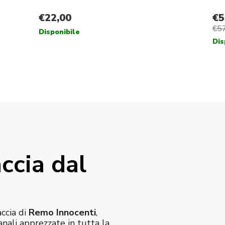
ccia dal
accia di
Remo Innocenti
,
anali apprezzate in tutta la