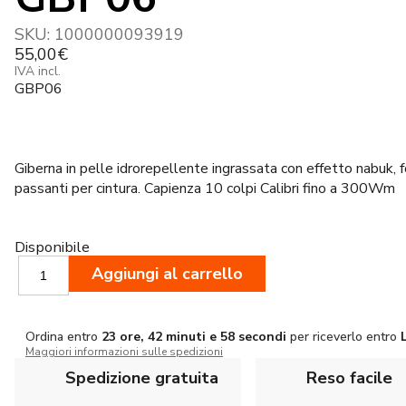
SKU:
1000000093919
55,00
€
IVA incl.
GBP06
Giberna in pelle idrorepellente ingrassata con effetto nabuk, f
passanti per cintura. Capienza 10 colpi Calibri fino a 300Wm
Disponibile
Artipel
Aggiungi al carrello
Giberna
in
pelle
Ordina entro
23 ore, 42 minuti e 57 secondi
per riceverlo entro
10
Maggiori informazioni sulle spedizioni
Colpi
GBP06
Spedizione gratuita
Reso facile
quantità