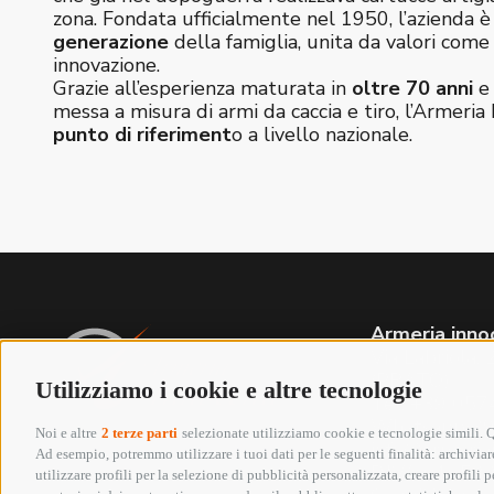
zona. Fondata ufficialmente nel 1950, l’azienda 
generazione
della famiglia, unita da valori com
innovazione.
Grazie all’esperienza maturata in
oltre 70 anni
e 
messa a misura di armi da caccia e tiro, l’Armeria 
punto di riferiment
o a livello nazionale.
Armeria inno
Via Labriola
(PRATO)
Utilizziamo i cookie e altre tecnologie
Tel. +39 05
Whatsapp 3
Noi e altre
2 terze parti
selezionate utilizziamo cookie e tecnologie simili. Qu
info@armeriai
Ad esempio, potremmo utilizzare i tuoi dati per le seguenti finalità: archiviare
P.IVA 01652
utilizzare profili per la selezione di pubblicità personalizzata, creare profili