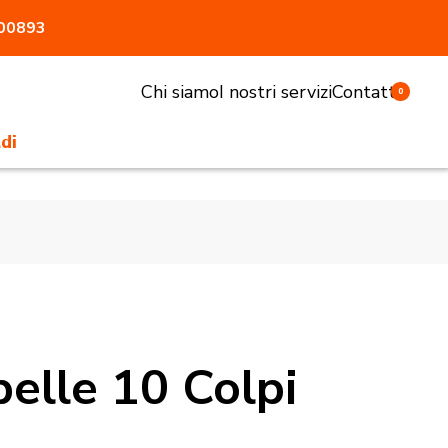
800893
Chi siamo
I nostri servizi
Contatti
0
di
li e sgabelli
tivi e pasturatori
 antiaggressione
atrici
accessori
pelle 10 Colpi