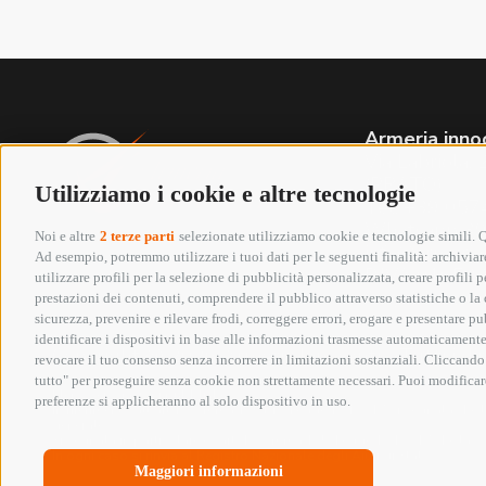
Armeria inno
Via Labriola
(PRATO)
Utilizziamo i cookie e altre tecnologie
Tel. +39 05
Whatsapp 3
Noi e altre
2 terze parti
selezionate utilizziamo cookie e tecnologie simili. Qu
info@armeriai
Ad esempio, potremmo utilizzare i tuoi dati per le seguenti finalità: archiviare
P.IVA 01652
utilizzare profili per la selezione di pubblicità personalizzata, creare profili
Seguici su:
prestazioni dei contenuti, comprendere il pubblico attraverso statistiche o la c
sicurezza, prevenire e rilevare frodi, correggere errori, erogare e presentare p
identificare i dispositivi in base alle informazioni trasmesse automaticamente,
Copyright @ 2026 Armeria Innocenti - Tutti i diri
revocare il tuo consenso senza incorrere in limitazioni sostanziali. Cliccando 
tutto" per proseguire senza cookie non strettamente necessari. Puoi modificare
Elenco erogazioni pubbliche
preferenze si applicheranno al solo dispositivo in uso.
In riferimento all’art 1, comma 125 bis, Legge 124/2017 si segnala che la
generale.
Si segnala in particolare ex art. 1, comma 125, Legge 124/2017 che la s
In ogni caso si rinvia al Registro Nazionale degli Aiuti di Stato.
Maggiori informazioni