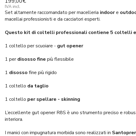
199,00
€
IVA incl.
Set altamente raccomandato per macelleria
indoor
e
outdo
macellai professionisti e da cacciatori esperti.
Questo kit di coltelli professionali contiene 5 coltelli e
1 coltello per scuoiare -
gut opener
1 per
disosso fine
più flessibile
1
disosso
fine più rigido
1 coltello
da taglio
1 coltello
per spellare - skinning
L’eccellente gut opener R8S è uno strumento preciso e robusto
interiora.
I manici con impugnatura morbida sono realizzati in
Santopre