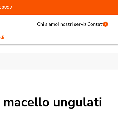
800893
Chi siamo
I nostri servizi
Contatti
0
di
li e sgabelli
tivi e pasturatori
 antiaggressione
atrici
accessori
a macello ungulati