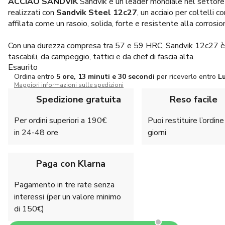
ACCIAO SANDVIK
Sandvik è un leader mondiale nel settore 
realizzati con
Sandvik Steel 12c27
, un acciaio per coltelli 
affilata come un rasoio, solida, forte e resistente alla corrosio
Con una durezza compresa tra 57 e 59 HRC, Sandvik 12c27 è la 
tascabili, da campeggio, tattici e da chef di fascia alta.
Esaurito
Ordina entro
5 ore, 13 minuti e 29 secondi
per riceverlo entro
L
Maggiori informazioni sulle spedizioni
Spedizione gratuita
Reso facile
Per ordini superiori a 190€
Puoi restituire l’ordin
in 24-48 ore
giorni
Paga con Klarna
Pagamento in tre rate senza
interessi (per un valore minimo
di 150€)