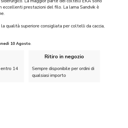
siderurgico. La maggior parte dei coltelli EKA sono
con eccellenti prestazioni del filo. La lama Sandvik è
ne.
qualità superiore consigliata per coltelli da caccia,
unedì
10 Agosto
.
Ritiro in negozio
e entro 14
Sempre disponibile per ordini di
qualsiasi importo