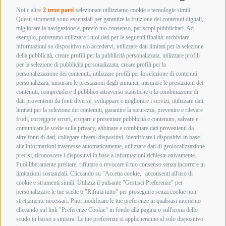
Noi e altre
2 terze parti
selezionate utilizziamo cookie e tecnologie simili.
Armeria innocenti
Questi strumenti sono essenziali per garantire la fruizione dei contenuti digitali,
Via Labriola, 219 – 59013 Montemurlo (PRATO)
migliorare la navigazione e, previo tuo consenso, per scopi pubblicitari. Ad
esempio, potremmo utilizzare i tuoi dati per le seguenti finalità: archiviare
Tel. +39 0574 652057
informazioni su dispositivo e/o accedervi, utilizzare dati limitati per la selezione
Whatsapp 392 4800893
della pubblicità, creare profili per la pubblicità personalizzata, utilizzare profili
info@armeriainnocenti.it
per la selezione di pubblicità personalizzata, creare profili per la
P.IVA 01652270974
personalizzazione dei contenuti, utilizzare profili per la selezione di contenuti
Seguici su:
personalizzati, misurare le prestazioni degli annunci, misurare le prestazioni dei
Orari di apertura
contenuti, comprendere il pubblico attraverso statistiche o la combinazione di
Lunedì mattina Chiuso
dati provenienti da fonti diverse, sviluppare e migliorare i servizi, utilizzare dati
Lunedì pomeriggio
limitati per la selezione dei contenuti, garantire la sicurezza, prevenire e rilevare
15:00 – 19:00
frodi, correggere errori, erogare e presentare pubblicità e contenuto, salvare e
comunicare le scelte sulla privacy, abbinare e combinare dati provenienti da
Martedì – Sabato
altre fonti di dati, collegare diversi dispositivi, identificare i dispositivi in base
09:00 – 12:30 / 15:00 – 19:00
alle informazioni trasmesse automaticamente, utilizzare dati di geolocalizzazione
Termini e Condizioni di Vendita
precisi, riconoscere i dispositivi in base a informazioni richieste attivamente.
Informazioni acquisto armi e munizioni
Privacy Policy
Puoi liberamente prestare, rifiutare o revocare il tuo consenso senza incorrere in
Cookie Policy
limitazioni sostanziali. Cliccando su "Accetta cookie," acconsenti all'uso di
cookie e strumenti simili. Utilizza il pulsante "Gestisci Preferenze" per
Copyright @ 2026 Armeria Innocenti - Tutti i diritti
personalizzare le tue scelte o "Rifiuta tutto" per proseguire senza cookie non
sono riservati
strettamente necessari. Puoi modificare le tue preferenze in qualsiasi momento
Bonifico Bancario
cliccando sul link "Preferenze Cookie" in fondo alla pagina o sull'icona dello
Contrassegno
scudo in basso a sinistra. Le tue preferenze si applicheranno al solo dispositivo