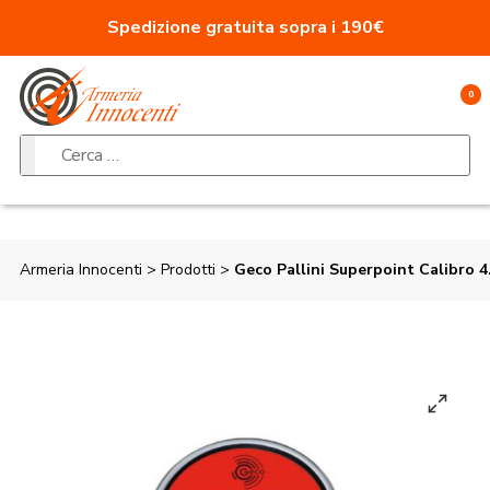
Vai al contenuto
Spedizione gratuita sopra i 190€
0
Ricerca per:
Armeria Innocenti
>
Prodotti
>
Geco Pallini Superpoint Calibro 4