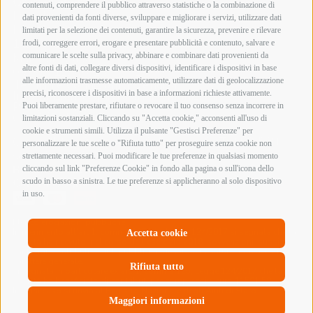
Orari di apertura
contenuti, comprendere il pubblico attraverso statistiche o la combinazione di
Lunedì mattina Chiuso
dati provenienti da fonti diverse, sviluppare e migliorare i servizi, utilizzare dati
Lunedì pomeriggio
limitati per la selezione dei contenuti, garantire la sicurezza, prevenire e rilevare
15:00 – 19:00
frodi, correggere errori, erogare e presentare pubblicità e contenuto, salvare e
comunicare le scelte sulla privacy, abbinare e combinare dati provenienti da
Martedì – Sabato
altre fonti di dati, collegare diversi dispositivi, identificare i dispositivi in base
09:00 – 12:30 / 15:00 – 19:00
alle informazioni trasmesse automaticamente, utilizzare dati di geolocalizzazione
Termini e Condizioni di Vendita
precisi, riconoscere i dispositivi in base a informazioni richieste attivamente.
Informazioni acquisto armi e munizioni
Privacy Policy
Puoi liberamente prestare, rifiutare o revocare il tuo consenso senza incorrere in
Cookie Policy
limitazioni sostanziali. Cliccando su "Accetta cookie," acconsenti all'uso di
cookie e strumenti simili. Utilizza il pulsante "Gestisci Preferenze" per
Copyright @ 2026 Armeria Innocenti - Tutti i diritti
personalizzare le tue scelte o "Rifiuta tutto" per proseguire senza cookie non
sono riservati
strettamente necessari. Puoi modificare le tue preferenze in qualsiasi momento
Bonifico Bancario
cliccando sul link "Preferenze Cookie" in fondo alla pagina o sull'icona dello
Contrassegno
scudo in basso a sinistra. Le tue preferenze si applicheranno al solo dispositivo
in uso.
Elenco erogazioni pubbliche
In riferimento all’art 1, comma 125 bis, Legge 124/2017 si segnala che la
Accetta cookie
società ha ricevuto, nel corso dell’esercizio 2018, sovvenzioni, sussidi,
vantaggi, contributi o aiuti pubblici in denaro o in natura, non aventi
carattere generale.
Rifiuta tutto
Si segnala in particolare ex art. 1, comma 125, Legge 124/2017 che la
società ha beneficiato di contributi per complessivi euro 11581,58.
In ogni caso si rinvia al Registro Nazionale degli Aiuti di Stato.
Maggiori informazioni