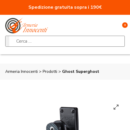
Vai al contenuto
Spedizione gratuita sopra i 190€
0
Ricerca per:
Armeria Innocenti
>
Prodotti
>
Ghost Superghost