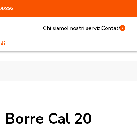
800893
Chi siamo
I nostri servizi
Contatti
0
di
li e sgabelli
tivi e pasturatori
 antiaggressione
atrici
accessori
i Borre Cal 20