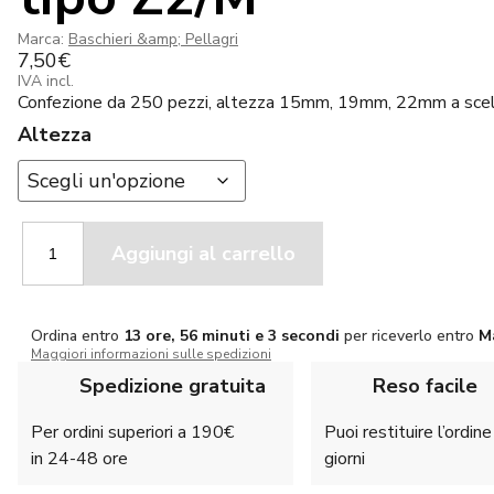
Marca:
Baschieri &amp; Pellagri
7,50
€
IVA incl.
Confezione da 250 pezzi, altezza 15mm, 19mm, 22mm a sce
Altezza
Baschieri
Aggiungi al carrello
e
Pellegri
Borre
Cal
Ordina entro
13 ore, 56 minuti e 2 secondi
per riceverlo entro
M
20
Maggiori informazioni sulle spedizioni
tipo
Spedizione gratuita
Reso facile
Z2/M
quantità
Per ordini superiori a 190€
Puoi restituire l’ordin
in 24-48 ore
giorni