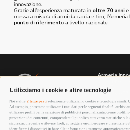
innovazione.
Grazie all’esperienza maturata in
oltre 70 anni
e 
messa a misura di armi da caccia e tiro, l’Armeria 
punto di riferiment
o a livello nazionale.
Armeria inno
Via Labriola
(PRATO)
Utilizziamo i cookie e altre tecnologie
Tel. +39 05
Whatsapp 3
Noi e altre
2 terze parti
selezionate utilizziamo cookie e tecnologie simili. Qu
info@armeriai
Ad esempio, potremmo utilizzare i tuoi dati per le seguenti finalità: archiviare
P.IVA 01652
utilizzare profili per la selezione di pubblicità personalizzata, creare profili
Seguici su:
prestazioni dei contenuti, comprendere il pubblico attraverso statistiche o la c
sicurezza, prevenire e rilevare frodi, correggere errori, erogare e presentare p
identificare i dispositivi in base alle informazioni trasmesse automaticamente,