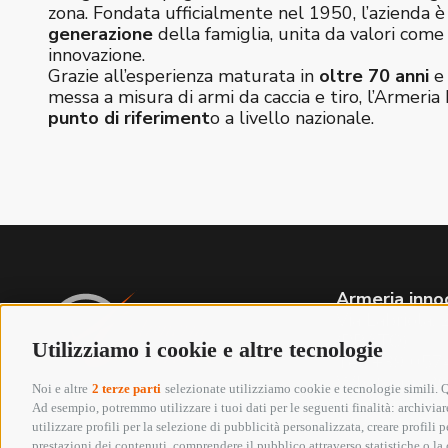
zona. Fondata ufficialmente nel 1950, l’azienda 
generazione
della famiglia, unita da valori com
innovazione.
Grazie all’esperienza maturata in
oltre 70 anni
e 
messa a misura di armi da caccia e tiro, l’Armeria 
punto di riferiment
o a livello nazionale.
Armeria inno
Via Labriola
(PRATO)
Utilizziamo i cookie e altre tecnologie
Tel. +39 05
Whatsapp 3
Noi e altre
2 terze parti
selezionate utilizziamo cookie e tecnologie simili. Qu
info@armeriai
Ad esempio, potremmo utilizzare i tuoi dati per le seguenti finalità: archiviare
P.IVA 01652
utilizzare profili per la selezione di pubblicità personalizzata, creare profili
Seguici su:
prestazioni dei contenuti, comprendere il pubblico attraverso statistiche o la c