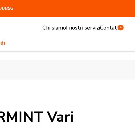
800893
Chi siamo
I nostri servizi
Contatti
0
di
li e sgabelli
tivi e pasturatori
 antiaggressione
atrici
accessori
RMINT Vari