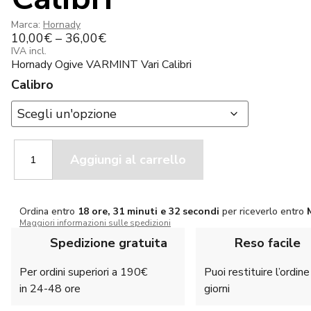
Marca:
Hornady
10,00
€
–
36,00
€
IVA incl.
Hornady Ogive VARMINT Vari Calibri
Calibro
Hornady
Aggiungi al carrello
Ogive
VARMINT
Vari
Calibri
Ordina entro
18 ore, 31 minuti e 32 secondi
per riceverlo entro
quantità
Maggiori informazioni sulle spedizioni
Spedizione gratuita
Reso facile
Per ordini superiori a 190€
Puoi restituire l’ordin
in 24-48 ore
giorni