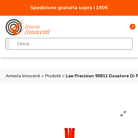
Vai al contenuto
Spedizione gratuita sopra i 190€
0
Ricerca per:
Armeria Innocenti
>
Prodotti
>
Lee Precision 90811 Dosatore Di