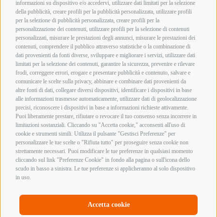
informazioni su dispositivo e/o accedervi, utilizzare dati limitati per la selezione
Whatsapp 392 4800893
della pubblicità, creare profili per la pubblicità personalizzata, utilizzare profili
info@armeriainnocenti.it
per la selezione di pubblicità personalizzata, creare profili per la
P.IVA 01652270974
personalizzazione dei contenuti, utilizzare profili per la selezione di contenuti
Seguici su:
personalizzati, misurare le prestazioni degli annunci, misurare le prestazioni dei
Orari di apertura
contenuti, comprendere il pubblico attraverso statistiche o la combinazione di
Lunedì mattina Chiuso
dati provenienti da fonti diverse, sviluppare e migliorare i servizi, utilizzare dati
Lunedì pomeriggio
limitati per la selezione dei contenuti, garantire la sicurezza, prevenire e rilevare
15:00 – 19:00
frodi, correggere errori, erogare e presentare pubblicità e contenuto, salvare e
comunicare le scelte sulla privacy, abbinare e combinare dati provenienti da
Martedì – Sabato
altre fonti di dati, collegare diversi dispositivi, identificare i dispositivi in base
09:00 – 12:30 / 15:00 – 19:00
alle informazioni trasmesse automaticamente, utilizzare dati di geolocalizzazione
Termini e Condizioni di Vendita
precisi, riconoscere i dispositivi in base a informazioni richieste attivamente.
Informazioni acquisto armi e munizioni
Privacy Policy
Puoi liberamente prestare, rifiutare o revocare il tuo consenso senza incorrere in
Cookie Policy
limitazioni sostanziali. Cliccando su "Accetta cookie," acconsenti all'uso di
cookie e strumenti simili. Utilizza il pulsante "Gestisci Preferenze" per
Copyright @ 2026 Armeria Innocenti - Tutti i diritti
personalizzare le tue scelte o "Rifiuta tutto" per proseguire senza cookie non
sono riservati
strettamente necessari. Puoi modificare le tue preferenze in qualsiasi momento
Bonifico Bancario
cliccando sul link "Preferenze Cookie" in fondo alla pagina o sull'icona dello
Contrassegno
scudo in basso a sinistra. Le tue preferenze si applicheranno al solo dispositivo
in uso.
Elenco erogazioni pubbliche
In riferimento all’art 1, comma 125 bis, Legge 124/2017 si segnala che la
Accetta cookie
società ha ricevuto, nel corso dell’esercizio 2018, sovvenzioni, sussidi,