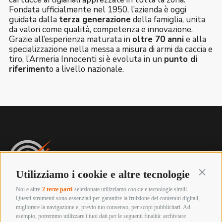
Fondata ufficialmente nel 1950, l’azienda è oggi
guidata dalla
terza generazione
della famiglia, unita
da valori come qualità, competenza e innovazione.
Grazie all’esperienza maturata in
oltre 70 anni
e alla
specializzazione nella messa a misura di armi da caccia e
tiro, l’Armeria Innocenti si è evoluta in un
punto di
riferiment
o a livello nazionale.
Utilizziamo i cookie e altre tecnologie
Continu
Noi e altre
2 terze parti
selezionate utilizziamo cookie e tecnologie simili.
Armeria innocenti
Questi strumenti sono essenziali per garantire la fruizione dei contenuti digitali,
Via Labriola, 219 – 59013 Montemurlo (PRATO)
migliorare la navigazione e, previo tuo consenso, per scopi pubblicitari. Ad
esempio, potremmo utilizzare i tuoi dati per le seguenti finalità: archiviare
Tel. +39 0574 652057