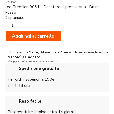
IVA incl.
Lee Precision 90811 Dosatore di pressa Auto-Drum,
Rosso
Disponibile
Lee
Precision
90811
Aggiungi al carrello
Dosatore
di
pressa
Auto-
Ordina entro
9 ore, 34 minuti e 4 secondi
per riceverlo entro
Martedì
11 Agosto
.
Drum,
Maggiori informazioni sulle spedizioni
Rosso
quantità
Spedizione gratuita
Per ordini superiori a 190€
in 24-48 ore
Reso facile
Puoi restituire l’ordine entro 14 giorni