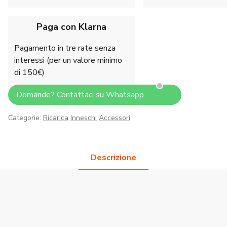
quantità
Paga con Klarna
Pagamento in tre rate senza
interessi (per un valore minimo
di 150€)
Domande? Contattaci su Whatsapp
Categorie:
Ricarica
Inneschi
Accessori