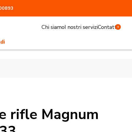
800893
Chi siamo
I nostri servizi
Contatti
0
di
li e sgabelli
tivi e pasturatori
 antiaggressione
atrici
accessori
e rifle Magnum
333