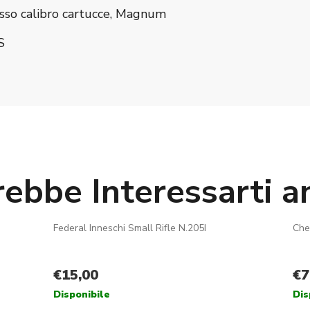
osso calibro cartucce, Magnum
S
rebbe Interessarti a