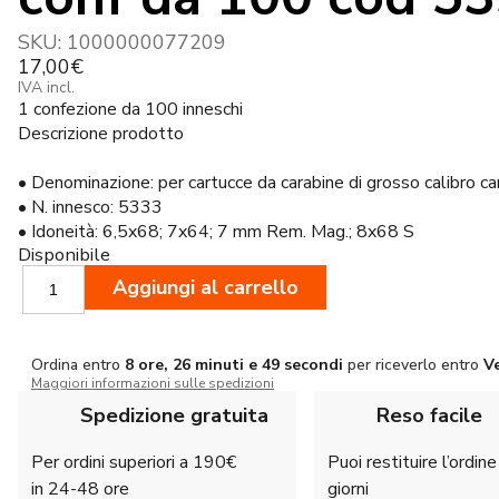
SKU:
1000000077209
17,00
€
IVA incl.
1 confezione da 100 inneschi
Descrizione prodotto
• Denominazione: per cartucce da carabine di grosso calibro 
• N. innesco: 5333
• Idoneità: 6,5x68; 7x64; 7 mm Rem. Mag.; 8x68 S
Disponibile
RWS
Aggiungi al carrello
Inneschi
Large
rifle
Ordina entro
8 ore, 26 minuti e 48 secondi
per riceverlo entro
V
Magnum
Maggiori informazioni sulle spedizioni
conf
da
Spedizione gratuita
Reso facile
100
cod
Per ordini superiori a 190€
Puoi restituire l’ordin
5333
in 24-48 ore
giorni