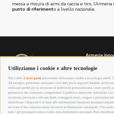
messa a misura di armi da caccia e tiro, l’Armeria 
punto di riferiment
o a livello nazionale.
Armeria inno
Via Labriola
(PRATO)
Utilizziamo i cookie e altre tecnologie
Tel. +39 05
Whatsapp 3
Noi e altre
2 terze parti
selezionate utilizziamo cookie e tecnologie simili. Qu
info@armeriai
Ad esempio, potremmo utilizzare i tuoi dati per le seguenti finalità: archiviare
P.IVA 01652
utilizzare profili per la selezione di pubblicità personalizzata, creare profili
Seguici su:
prestazioni dei contenuti, comprendere il pubblico attraverso statistiche o la c
sicurezza, prevenire e rilevare frodi, correggere errori, erogare e presentare p
identificare i dispositivi in base alle informazioni trasmesse automaticamente,
Copyright @ 2026 Armeria Innocenti - Tutti i diri
revocare il tuo consenso senza incorrere in limitazioni sostanziali. Cliccando 
tutto" per proseguire senza cookie non strettamente necessari. Puoi modificare