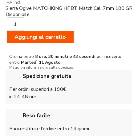
IVA incl.
Sierra Ogive MATCHKING HPBT Match Cal. 7mm 180 GR
Disponibile
Sierra
Ogive
MATCHKING
Aggiungi al carrello
HPBT
Match
Cal.
7mm
Ordina entro
8 ore, 30 minuti e 43 secondi
per riceverlo
entro
Martedì
11 Agosto
.
180
Maggiori informazioni sulle spedizioni
GR
quantità
Spedizione gratuita
Per ordini superiori a 190€
in 24-48 ore
Reso facile
Puoi restituire l’ordine entro 14 giorni