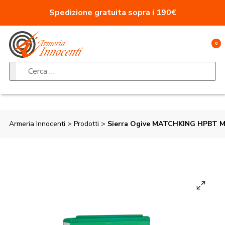
Vai al contenuto
Spedizione gratuita sopra i 190€
0
Ricerca per:
Armeria Innocenti
>
Prodotti
>
Sierra Ogive MATCHKING HPBT M