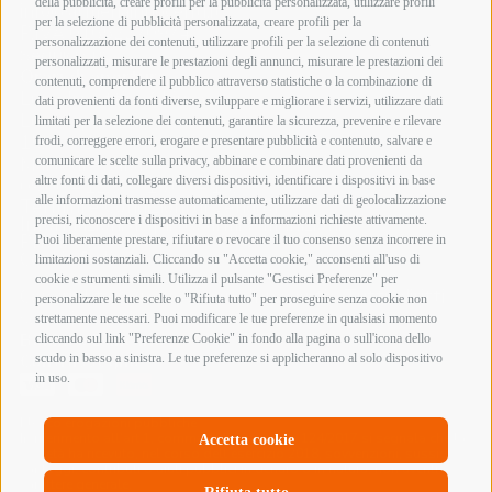
della pubblicità, creare profili per la pubblicità personalizzata, utilizzare profili
info@armeriainnocenti.it
per la selezione di pubblicità personalizzata, creare profili per la
P.IVA 01652270974
personalizzazione dei contenuti, utilizzare profili per la selezione di contenuti
Seguici su:
personalizzati, misurare le prestazioni degli annunci, misurare le prestazioni dei
Orari di apertura
contenuti, comprendere il pubblico attraverso statistiche o la combinazione di
Lunedì mattina Chiuso
dati provenienti da fonti diverse, sviluppare e migliorare i servizi, utilizzare dati
Lunedì pomeriggio
limitati per la selezione dei contenuti, garantire la sicurezza, prevenire e rilevare
15:00 – 19:00
frodi, correggere errori, erogare e presentare pubblicità e contenuto, salvare e
comunicare le scelte sulla privacy, abbinare e combinare dati provenienti da
Martedì – Sabato
altre fonti di dati, collegare diversi dispositivi, identificare i dispositivi in base
09:00 – 12:30 / 15:00 – 19:00
alle informazioni trasmesse automaticamente, utilizzare dati di geolocalizzazione
Termini e Condizioni di Vendita
precisi, riconoscere i dispositivi in base a informazioni richieste attivamente.
Informazioni acquisto armi e munizioni
Privacy Policy
Puoi liberamente prestare, rifiutare o revocare il tuo consenso senza incorrere in
Cookie Policy
limitazioni sostanziali. Cliccando su "Accetta cookie," acconsenti all'uso di
cookie e strumenti simili. Utilizza il pulsante "Gestisci Preferenze" per
Copyright @ 2026 Armeria Innocenti - Tutti i diritti
personalizzare le tue scelte o "Rifiuta tutto" per proseguire senza cookie non
sono riservati
strettamente necessari. Puoi modificare le tue preferenze in qualsiasi momento
Bonifico Bancario
cliccando sul link "Preferenze Cookie" in fondo alla pagina o sull'icona dello
Contrassegno
scudo in basso a sinistra. Le tue preferenze si applicheranno al solo dispositivo
in uso.
Elenco erogazioni pubbliche
In riferimento all’art 1, comma 125 bis, Legge 124/2017 si segnala che la
Accetta cookie
società ha ricevuto, nel corso dell’esercizio 2018, sovvenzioni, sussidi,
vantaggi, contributi o aiuti pubblici in denaro o in natura, non aventi
carattere generale.