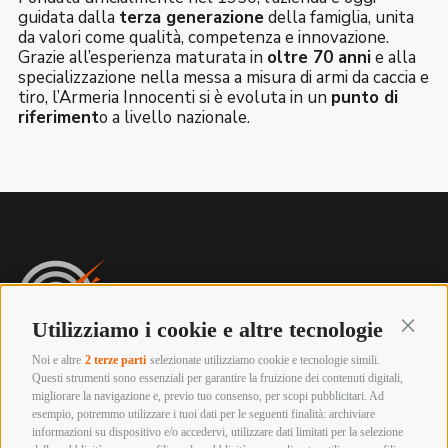
guidata dalla
terza generazione
della famiglia, unita
da valori come qualità, competenza e innovazione.
Grazie all’esperienza maturata in
oltre 70 anni
e alla
specializzazione nella messa a misura di armi da caccia e
tiro, l’Armeria Innocenti si è evoluta in un
punto di
riferiment
o a livello nazionale.
Utilizziamo i cookie e altre tecnologie
Continu
Noi e altre
2 terze parti
selezionate utilizziamo cookie e tecnologie simili.
Armeria innocenti
Questi strumenti sono essenziali per garantire la fruizione dei contenuti digitali,
Via Labriola, 219 – 59013 Montemurlo (PRATO)
migliorare la navigazione e, previo tuo consenso, per scopi pubblicitari. Ad
esempio, potremmo utilizzare i tuoi dati per le seguenti finalità: archiviare
Tel. +39 0574 652057
informazioni su dispositivo e/o accedervi, utilizzare dati limitati per la selezione
Whatsapp 392 4800893