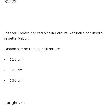
era:
è:
R1322
245,00€.
209,00€.
Riserva Fodero per carabina in Cordura Naturelle con inserti
in pelle Nabuk.
Disponibile nelle seguenti misure:
110 cm
120 cm
130 cm
Lunghezza