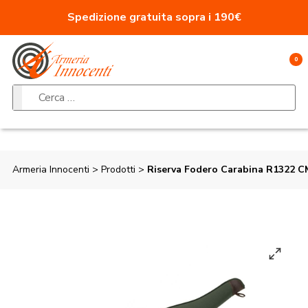
Vai al contenuto
Spedizione gratuita sopra i 190€
0
Ricerca per:
Armeria Innocenti
>
Prodotti
>
Riserva Fodero Carabina R1322 C