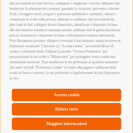
Lunedì mattina Chiuso
dati provenienti da fonti diverse, sviluppare e migliorare i servizi, utilizzare dati
Lunedì pomeriggio
limitati per la selezione dei contenuti, garantire la sicurezza, prevenire e rilevare
15:00 – 19:00
frodi, correggere errori, erogare e presentare pubblicità e contenuto, salvare e
Martedì – Sabato
comunicare le scelte sulla privacy, abbinare e combinare dati provenienti da
altre fonti di dati, collegare diversi dispositivi, identificare i dispositivi in base
09:00 – 12:30 / 15:00 – 19:00
alle informazioni trasmesse automaticamente, utilizzare dati di geolocalizzazione
Termini e Condizioni di Vendita
Informazioni acquisto armi e munizioni
precisi, riconoscere i dispositivi in base a informazioni richieste attivamente.
Privacy Policy
Puoi liberamente prestare, rifiutare o revocare il tuo consenso senza incorrere in
Cookie Policy
limitazioni sostanziali. Cliccando su "Accetta cookie," acconsenti all'uso di
cookie e strumenti simili. Utilizza il pulsante "Gestisci Preferenze" per
Copyright @ 2026 Armeria Innocenti - Tutti i diritti
personalizzare le tue scelte o "Rifiuta tutto" per proseguire senza cookie non
sono riservati
strettamente necessari. Puoi modificare le tue preferenze in qualsiasi momento
Bonifico Bancario
cliccando sul link "Preferenze Cookie" in fondo alla pagina o sull'icona dello
Contrassegno
scudo in basso a sinistra. Le tue preferenze si applicheranno al solo dispositivo
in uso.
Elenco erogazioni pubbliche
In riferimento all’art 1, comma 125 bis, Legge 124/2017 si segnala che la
Accetta cookie
società ha ricevuto, nel corso dell’esercizio 2018, sovvenzioni, sussidi,
vantaggi, contributi o aiuti pubblici in denaro o in natura, non aventi
carattere generale.
Rifiuta tutto
Si segnala in particolare ex art. 1, comma 125, Legge 124/2017 che la
società ha beneficiato di contributi per complessivi euro 11581,58.
In ogni caso si rinvia al Registro Nazionale degli Aiuti di Stato.
Maggiori informazioni