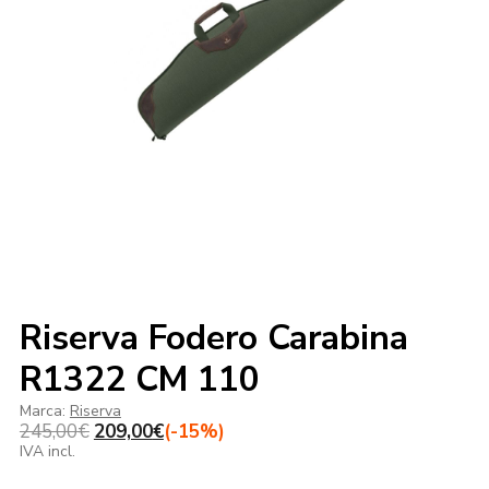
Riserva Fodero Carabina
R1322 CM 110
Marca:
Riserva
Il
Il
245,00
€
209,00
€
(-15%)
prezzo
prezzo
IVA incl.
originale
attuale