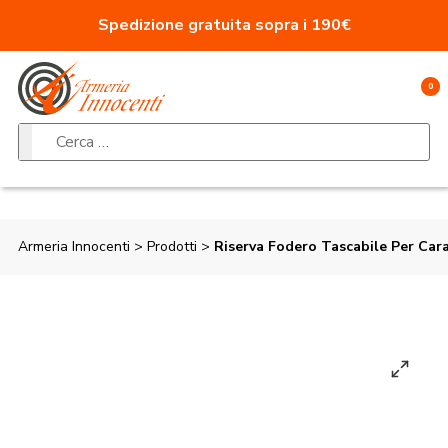
Vai al contenuto
Spedizione gratuita sopra i 190€
0
Ricerca per:
Armeria Innocenti
>
Prodotti
>
Riserva Fodero Tascabile Per Car