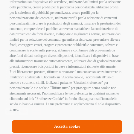
informazioni su dispositivo e/o accedervi, utilizzare dati limitati per la selezione
Whatsapp 392 4800893
della pubblicità, creare profili per la pubblicità personalizzata, utilizzare profili
info@armeriainnocenti.it
per la selezione di pubblicità personalizzata, creare profili per la
P.IVA 01652270974
personalizzazione dei contenuti, utilizzare profili per la selezione di contenuti
Seguici su:
personalizzati, misurare le prestazioni degli annunci, misurare le prestazioni dei
Orari di apertura
contenuti, comprendere il pubblico attraverso statistiche o la combinazione di
Lunedì mattina Chiuso
dati provenienti da fonti diverse, sviluppare e migliorare i servizi, utilizzare dati
Lunedì pomeriggio
limitati per la selezione dei contenuti, garantire la sicurezza, prevenire e rilevare
15:00 – 19:00
frodi, correggere errori, erogare e presentare pubblicità e contenuto, salvare e
comunicare le scelte sulla privacy, abbinare e combinare dati provenienti da
Martedì – Sabato
altre fonti di dati, collegare diversi dispositivi, identificare i dispositivi in base
09:00 – 12:30 / 15:00 – 19:00
alle informazioni trasmesse automaticamente, utilizzare dati di geolocalizzazione
Termini e Condizioni di Vendita
precisi, riconoscere i dispositivi in base a informazioni richieste attivamente.
Informazioni acquisto armi e munizioni
Privacy Policy
Puoi liberamente prestare, rifiutare o revocare il tuo consenso senza incorrere in
Cookie Policy
limitazioni sostanziali. Cliccando su "Accetta cookie," acconsenti all'uso di
cookie e strumenti simili. Utilizza il pulsante "Gestisci Preferenze" per
Copyright @ 2026 Armeria Innocenti - Tutti i diritti
personalizzare le tue scelte o "Rifiuta tutto" per proseguire senza cookie non
sono riservati
strettamente necessari. Puoi modificare le tue preferenze in qualsiasi momento
Bonifico Bancario
cliccando sul link "Preferenze Cookie" in fondo alla pagina o sull'icona dello
Contrassegno
scudo in basso a sinistra. Le tue preferenze si applicheranno al solo dispositivo
in uso.
Elenco erogazioni pubbliche
In riferimento all’art 1, comma 125 bis, Legge 124/2017 si segnala che la
Accetta cookie
società ha ricevuto, nel corso dell’esercizio 2018, sovvenzioni, sussidi,