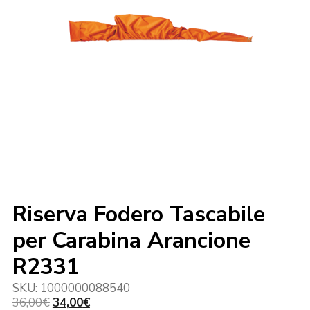
Riserva Fodero Tascabile
per Carabina Arancione
R2331
SKU:
1000000088540
Il
Il
36,00
€
34,00
€