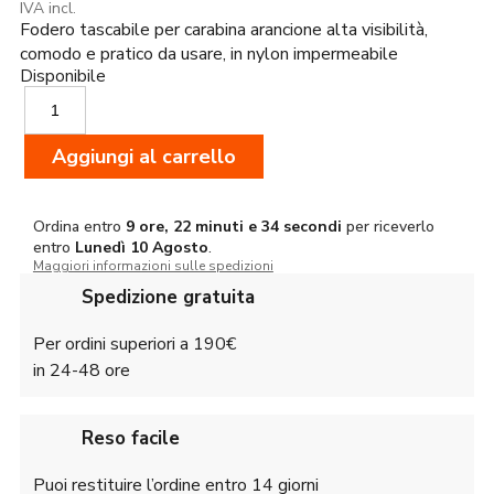
prezzo
prezzo
IVA incl.
Fodero tascabile per carabina arancione alta visibilità,
originale
attuale
era:
è:
comodo e pratico da usare, in nylon impermeabile
36,00€.
34,00€.
Disponibile
Riserva
Fodero
Tascabile
Aggiungi al carrello
per
Carabina
Arancione
R2331
Ordina entro
9 ore, 22 minuti e 34 secondi
per riceverlo
entro
Lunedì
10 Agosto
.
quantità
Maggiori informazioni sulle spedizioni
Spedizione gratuita
Per ordini superiori a 190€
in 24-48 ore
Reso facile
Puoi restituire l’ordine entro 14 giorni