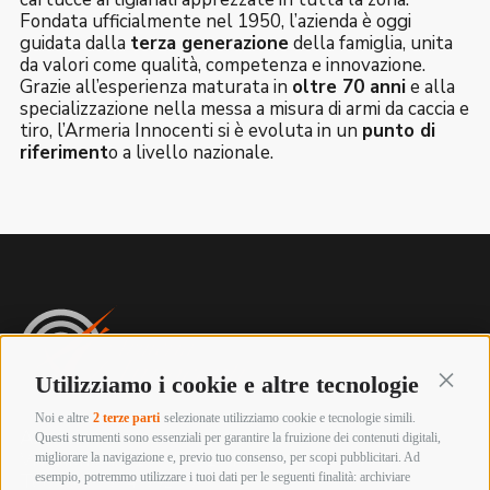
Fondata ufficialmente nel 1950, l’azienda è oggi
guidata dalla
terza generazione
della famiglia, unita
da valori come qualità, competenza e innovazione.
Grazie all’esperienza maturata in
oltre 70 anni
e alla
specializzazione nella messa a misura di armi da caccia e
tiro, l’Armeria Innocenti si è evoluta in un
punto di
riferiment
o a livello nazionale.
Utilizziamo i cookie e altre tecnologie
Continu
Noi e altre
2 terze parti
selezionate utilizziamo cookie e tecnologie simili.
Armeria innocenti
Questi strumenti sono essenziali per garantire la fruizione dei contenuti digitali,
Via Labriola, 219 – 59013 Montemurlo (PRATO)
migliorare la navigazione e, previo tuo consenso, per scopi pubblicitari. Ad
esempio, potremmo utilizzare i tuoi dati per le seguenti finalità: archiviare
Tel. +39 0574 652057