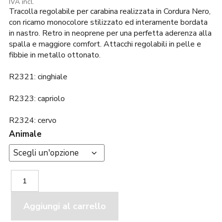
prezzo
prezzo
IVA incl.
Tracolla regolabile per carabina realizzata in Cordura Nero,
originale
attuale
era:
è:
con ricamo monocolore stilizzato ed interamente bordata
69,00€.
65,00€.
in nastro. Retro in neoprene per una perfetta aderenza alla
spalla e maggiore comfort. Attacchi regolabili in pelle e
fibbie in metallo ottonato.
R2321: cinghiale
R2323: capriolo
R2324: cervo
Animale
Riserva
Tracolla
per
Carabina
Aggiungi al carrello
in