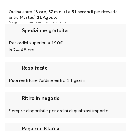
Cordura
Nero
Ordina entro
13 ore, 57 minuti e 51 secondi
per riceverlo
con
entro
Martedì
11 Agosto
.
Ricami
Maggiori informazioni sulle spedizioni
Animali
quantità
Spedizione gratuita
Per ordini superiori a 190€
in 24-48 ore
Reso facile
Puoi restituire l’ordine entro 14 giorni
Ritiro in negozio
Sempre disponibile per ordini di qualsiasi importo
Paga con Klarna