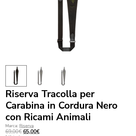
Riserva Tracolla per
Carabina in Cordura Nero
con Ricami Animali
Marca:
Riserva
Il
Il
69,00
€
65,00
€