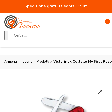
Vai al contenuto
Spedizione gratuita sopra i 190€
0
Ricerca per:
Armeria Innocenti
>
Prodotti
>
Victorinox Coltello My First Ross