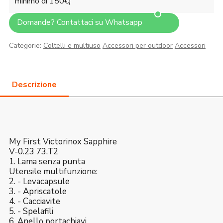
minimo di 150€)
Domande? Contattaci su Whatsapp
Categorie:
Coltelli e multiuso
Accessori per outdoor
Accessori
My First Victorinox Sapphire
V-0.23 73.T2
1. Lama senza punta
Utensile multifunzione:
2. - Levacapsule
3. - Apriscatole
4. - Cacciavite
5. - Spelafili
6. Anello portachiavi