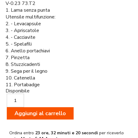
V-0.23 73.T2
1. Lama senza punta
Utensile multifunzione:
2. - Levacapsule
3. - Apriscatole
4. - Cacciavite
5. - Spelafili
6. Anello portachiavi
7. Pinzetta
8. Stuzzicadenti
9. Sega per il legno
10. Catenella
11. Portabadge
Disponibile
Victorinox
Coltello
My
Aggiungi al carrello
First
Rosso
quantità
Ordina entro
23 ore, 32 minuti e 19 secondi
per riceverlo