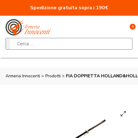
Vai al contenuto
Spedizione gratuita sopra i 190€
0
Ricerca per:
Armeria Innocenti
>
Prodotti
>
FIA DOPPIETTA HOLLAND&HOLLA