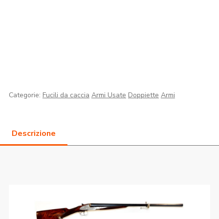
Categorie:
Fucili da caccia
Armi Usate
Doppiette
Armi