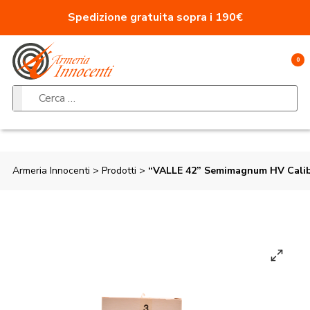
Vai al contenuto
Spedizione gratuita sopra i 190€
0
Ricerca per:
Armeria Innocenti
>
Prodotti
>
“VALLE 42” Semimagnum HV Calibr