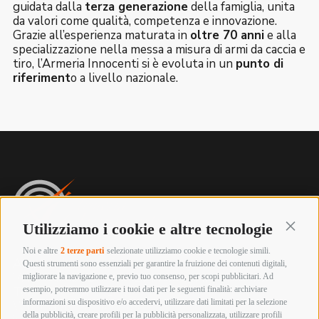
guidata dalla
terza generazione
della famiglia, unita
da valori come qualità, competenza e innovazione.
Grazie all’esperienza maturata in
oltre 70 anni
e alla
specializzazione nella messa a misura di armi da caccia e
tiro, l’Armeria Innocenti si è evoluta in un
punto di
riferiment
o a livello nazionale.
Utilizziamo i cookie e altre tecnologie
Continu
Noi e altre
2 terze parti
selezionate utilizziamo cookie e tecnologie simili.
Armeria innocenti
Questi strumenti sono essenziali per garantire la fruizione dei contenuti digitali,
Via Labriola, 219 – 59013 Montemurlo (PRATO)
migliorare la navigazione e, previo tuo consenso, per scopi pubblicitari. Ad
esempio, potremmo utilizzare i tuoi dati per le seguenti finalità: archiviare
Tel. +39 0574 652057
informazioni su dispositivo e/o accedervi, utilizzare dati limitati per la selezione
Whatsapp 392 4800893
della pubblicità, creare profili per la pubblicità personalizzata, utilizzare profili