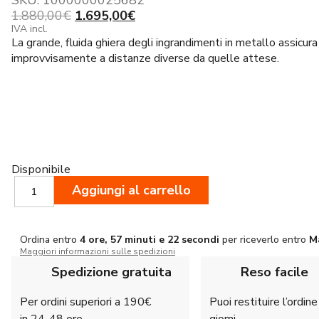
SKU:
1000000025682
Il
Il
1.880,00
€
1.695,00
€
prezzo
prezzo
IVA incl.
La grande, fluida ghiera degli ingrandimenti in metallo assicura
originale
attuale
improvvisamente a distanze diverse da quelle attese.
era:
è:
1.880,00€.
1.695,00€.
Disponibile
Leica
Aggiungi al carrello
Fortis
6
1-
Ordina entro
4 ore, 57 minuti e 21 secondi
per riceverlo entro
M
6x24
Maggiori informazioni sulle spedizioni
i
quantità
Spedizione gratuita
Reso facile
Per ordini superiori a 190€
Puoi restituire l’ordin