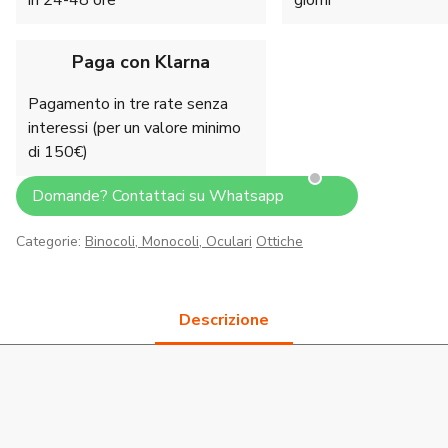
in 24-48 ore
giorni
Paga con Klarna
Pagamento in tre rate senza
interessi (per un valore minimo
di 150€)
Domande? Contattaci su Whatsapp
Categorie:
Binocoli, Monocoli, Oculari
Ottiche