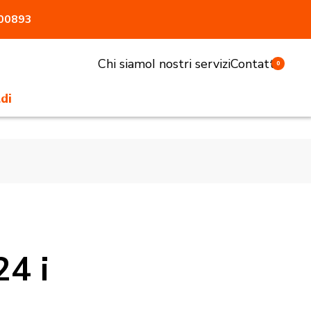
800893
Chi siamo
I nostri servizi
Contatti
0
di
li e sgabelli
tivi e pasturatori
 antiaggressione
atrici
accessori
24 i