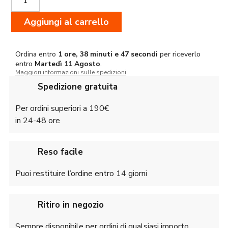
Ottica
Veracity
Aggiungi al carrello
PH
4-
20X50
Reticolo
Ordina entro
1 ore, 38 minuti e 47 secondi
per riceverlo
entro
Martedì
11 Agosto
.
RC-
Maggiori informazioni sulle spedizioni
MOA
Illuminato
Spedizione gratuita
quantità
Per ordini superiori a 190€
in 24-48 ore
Reso facile
Puoi restituire l’ordine entro 14 giorni
Ritiro in negozio
Sempre disponibile per ordini di qualsiasi importo