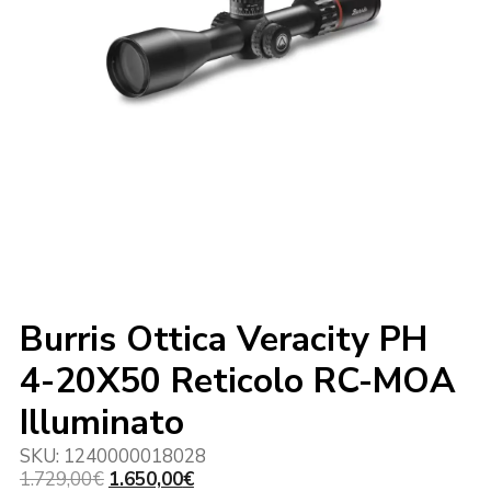
Burris Ottica Veracity PH
4-20X50 Reticolo RC-MOA
Illuminato
SKU:
1240000018028
Il
Il
1.729,00
€
1.650,00
€