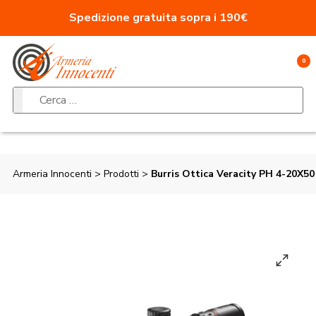
Vai al contenuto
Spedizione gratuita sopra i 190€
0
Ricerca per:
Armeria Innocenti
>
Prodotti
>
Burris Ottica Veracity PH 4-20X5