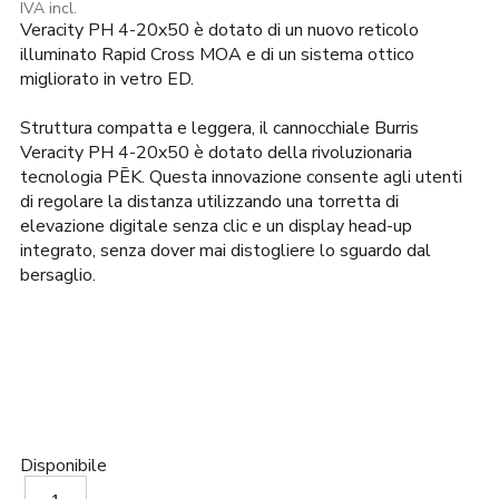
prezzo
prezzo
IVA incl.
Veracity PH 4-20x50 è dotato di un nuovo reticolo
originale
attuale
era:
è:
illuminato Rapid Cross MOA e di un sistema ottico
1.729,00€.
1.650,00€.
migliorato in vetro ED.
Struttura compatta e leggera, il cannocchiale Burris
Veracity PH 4-20x50 è dotato della rivoluzionaria
tecnologia PĒK. Questa innovazione consente agli utenti
di regolare la distanza utilizzando una torretta di
elevazione digitale senza clic e un display head-up
integrato, senza dover mai distogliere lo sguardo dal
bersaglio.
Disponibile
Burris