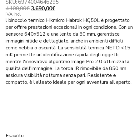
SKU:
6974004646295
Il
Il
4.100,00
€
3.690,00
€
prezzo
prezzo
IVA incl.
l binocolo termico Hikmicro Habrok HQ50L è progettato
originale
attuale
era:
è:
per offrire prestazioni eccezionali in ogni condizione. Con un
4.100,00€.
3.690,00€.
sensore 640x512 e una lente da 50 mm, garantisce
immagini nitide e dettagliate, anche in ambienti difficili
come nebbia o oscurità. La sensibilità termica NETD <15
mK permette un'identificazione rapida degli oggetti,
mentre l'innovativo algoritmo Image Pro 2.0 ottimizza la
qualità dell'immagine. La torcia IR rimovibile da 850 nm
assicura visibilità notturna senza pari. Resistente e
compatto, è l'alleato ideale per ogni avventura all'aperto.
Esaurito