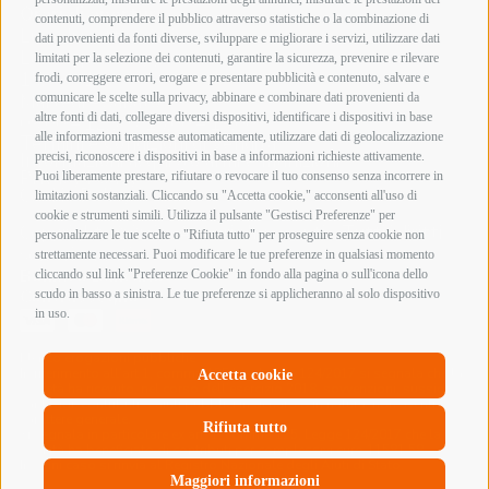
Orari di apertura
contenuti, comprendere il pubblico attraverso statistiche o la combinazione di
Lunedì mattina Chiuso
dati provenienti da fonti diverse, sviluppare e migliorare i servizi, utilizzare dati
Lunedì pomeriggio
limitati per la selezione dei contenuti, garantire la sicurezza, prevenire e rilevare
15:00 – 19:00
frodi, correggere errori, erogare e presentare pubblicità e contenuto, salvare e
comunicare le scelte sulla privacy, abbinare e combinare dati provenienti da
Martedì – Sabato
altre fonti di dati, collegare diversi dispositivi, identificare i dispositivi in base
09:00 – 12:30 / 15:00 – 19:00
alle informazioni trasmesse automaticamente, utilizzare dati di geolocalizzazione
Termini e Condizioni di Vendita
precisi, riconoscere i dispositivi in base a informazioni richieste attivamente.
Informazioni acquisto armi e munizioni
Privacy Policy
Puoi liberamente prestare, rifiutare o revocare il tuo consenso senza incorrere in
Cookie Policy
limitazioni sostanziali. Cliccando su "Accetta cookie," acconsenti all'uso di
cookie e strumenti simili. Utilizza il pulsante "Gestisci Preferenze" per
Copyright @ 2026 Armeria Innocenti - Tutti i diritti
personalizzare le tue scelte o "Rifiuta tutto" per proseguire senza cookie non
sono riservati
strettamente necessari. Puoi modificare le tue preferenze in qualsiasi momento
Bonifico Bancario
cliccando sul link "Preferenze Cookie" in fondo alla pagina o sull'icona dello
Contrassegno
scudo in basso a sinistra. Le tue preferenze si applicheranno al solo dispositivo
in uso.
Elenco erogazioni pubbliche
In riferimento all’art 1, comma 125 bis, Legge 124/2017 si segnala che la
Accetta cookie
società ha ricevuto, nel corso dell’esercizio 2018, sovvenzioni, sussidi,
vantaggi, contributi o aiuti pubblici in denaro o in natura, non aventi
carattere generale.
Rifiuta tutto
Si segnala in particolare ex art. 1, comma 125, Legge 124/2017 che la
società ha beneficiato di contributi per complessivi euro 11581,58.
In ogni caso si rinvia al Registro Nazionale degli Aiuti di Stato.
Maggiori informazioni