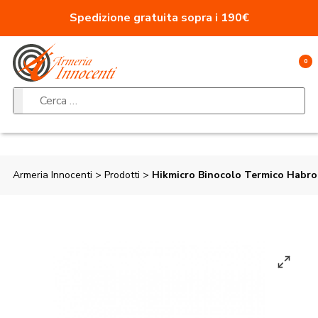
Vai al contenuto
Spedizione gratuita sopra i 190€
0
Ricerca per:
Armeria Innocenti
>
Prodotti
>
Hikmicro Binocolo Termico Habro