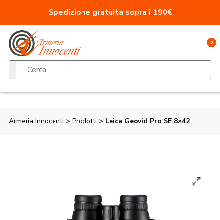
Vai al contenuto
Spedizione gratuita sopra i 190€
0
Ricerca per:
Armeria Innocenti
>
Prodotti
>
Leica Geovid Pro SE 8×42