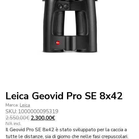
Leica Geovid Pro SE 8x42
Marca:
Leica
SKU:
1000000095319
Il
Il
2.550,00
€
2.300,00
€
prezzo
prezzo
IVA incl.
Il Geovid Pro SE 8x42 è stato sviluppato per la caccia a
originale
attuale
era:
è:
tutte le distanze, sia di giorno che nelle fasi crepuscolari.