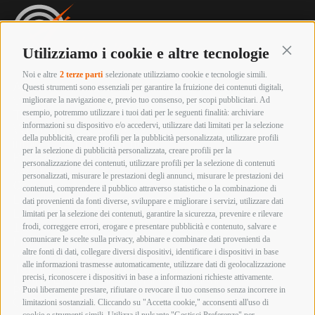
Utilizziamo i cookie e altre tecnologie
Continu
Noi e altre
2 terze parti
selezionate utilizziamo cookie e tecnologie simili.
Armeria innocenti
Questi strumenti sono essenziali per garantire la fruizione dei contenuti digitali,
Via Labriola, 219 – 59013 Montemurlo (PRATO)
migliorare la navigazione e, previo tuo consenso, per scopi pubblicitari. Ad
esempio, potremmo utilizzare i tuoi dati per le seguenti finalità: archiviare
Tel. +39 0574 652057
informazioni su dispositivo e/o accedervi, utilizzare dati limitati per la selezione
Whatsapp 392 4800893
della pubblicità, creare profili per la pubblicità personalizzata, utilizzare profili
info@armeriainnocenti.it
per la selezione di pubblicità personalizzata, creare profili per la
P.IVA 01652270974
personalizzazione dei contenuti, utilizzare profili per la selezione di contenuti
Seguici su:
personalizzati, misurare le prestazioni degli annunci, misurare le prestazioni dei
Orari di apertura
contenuti, comprendere il pubblico attraverso statistiche o la combinazione di
Lunedì mattina Chiuso
dati provenienti da fonti diverse, sviluppare e migliorare i servizi, utilizzare dati
Lunedì pomeriggio
limitati per la selezione dei contenuti, garantire la sicurezza, prevenire e rilevare
15:00 – 19:00
frodi, correggere errori, erogare e presentare pubblicità e contenuto, salvare e
comunicare le scelte sulla privacy, abbinare e combinare dati provenienti da
Martedì – Sabato
altre fonti di dati, collegare diversi dispositivi, identificare i dispositivi in base
09:00 – 12:30 / 15:00 – 19:00
alle informazioni trasmesse automaticamente, utilizzare dati di geolocalizzazione
Termini e Condizioni di Vendita
precisi, riconoscere i dispositivi in base a informazioni richieste attivamente.
Informazioni acquisto armi e munizioni
Privacy Policy
Puoi liberamente prestare, rifiutare o revocare il tuo consenso senza incorrere in
Cookie Policy
limitazioni sostanziali. Cliccando su "Accetta cookie," acconsenti all'uso di
cookie e strumenti simili. Utilizza il pulsante "Gestisci Preferenze" per