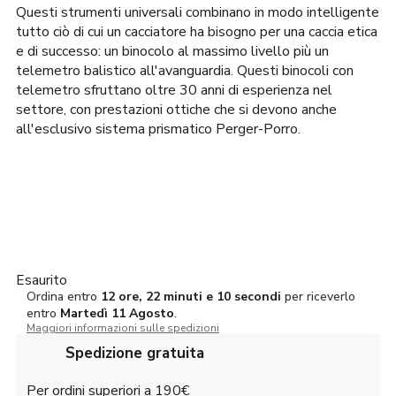
2.550,00€.
2.300,00€.
Questi strumenti universali combinano in modo intelligente
tutto ciò di cui un cacciatore ha bisogno per una caccia etica
e di successo: un binocolo al massimo livello più un
telemetro balistico all'avanguardia. Questi binocoli con
telemetro sfruttano oltre 30 anni di esperienza nel
settore, con prestazioni ottiche che si devono anche
all'esclusivo sistema prismatico Perger-Porro.
Esaurito
Ordina entro
12 ore, 22 minuti e 10 secondi
per riceverlo
entro
Martedì
11 Agosto
.
Maggiori informazioni sulle spedizioni
Spedizione gratuita
Per ordini superiori a 190€