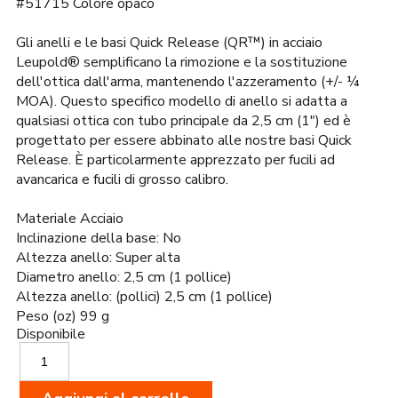
#51715 Colore opaco
originale
attuale
era:
è:
58,00€.
55,00€.
Gli anelli e le basi Quick Release (QR™) in acciaio
Leupold® semplificano la rimozione e la sostituzione
dell'ottica dall'arma, mantenendo l'azzeramento (+/- ¼
MOA). Questo specifico modello di anello si adatta a
qualsiasi ottica con tubo principale da 2,5 cm (1") ed è
progettato per essere abbinato alle nostre basi Quick
Release. È particolarmente apprezzato per fucili ad
avancarica e fucili di grosso calibro.
Materiale Acciaio
Inclinazione della base: No
Altezza anello: Super alta
Diametro anello: 2,5 cm (1 pollice)
Altezza anello: (pollici) 2,5 cm (1 pollice)
Peso (oz) 99 g
Disponibile
Leupold
Anelli
QR