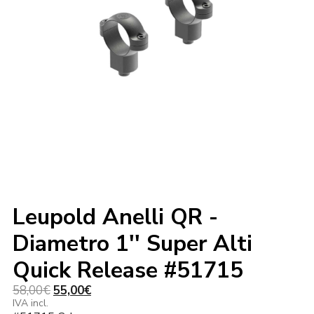
Leupold Anelli QR -
Diametro 1'' Super Alti
Quick Release #51715
Il
Il
58,00
€
55,00
€
prezzo
prezzo
IVA incl.