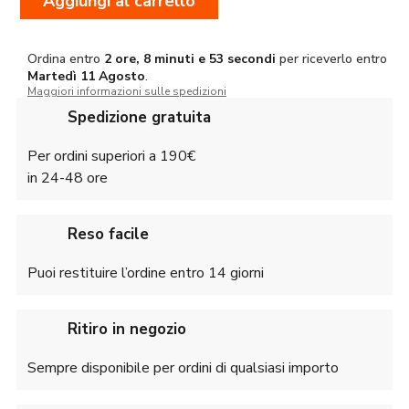
Aggiungi al carrello
-
Diametro
1''
Super
Ordina entro
2 ore, 8 minuti e 52 secondi
per riceverlo entro
Martedì
11 Agosto
.
Alti
Maggiori informazioni sulle spedizioni
Quick
Release
Spedizione gratuita
#51715
quantità
Per ordini superiori a 190€
in 24-48 ore
Reso facile
Puoi restituire l’ordine entro 14 giorni
Ritiro in negozio
Sempre disponibile per ordini di qualsiasi importo