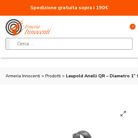
Vai al contenuto
Spedizione gratuita sopra i 190€
0
Ricerca per:
Armeria Innocenti
>
Prodotti
>
Leupold Anelli QR – Diametro 1” 