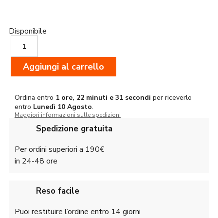
Disponibile
Hikmicro
Stellar
3.0
Aggiungi al carrello
SH35
senza
telemetro
quantità
Ordina entro
1 ore, 22 minuti e 31 secondi
per riceverlo
entro
Lunedì
10 Agosto
.
Maggiori informazioni sulle spedizioni
Spedizione gratuita
Per ordini superiori a 190€
in 24-48 ore
Reso facile
Puoi restituire l’ordine entro 14 giorni