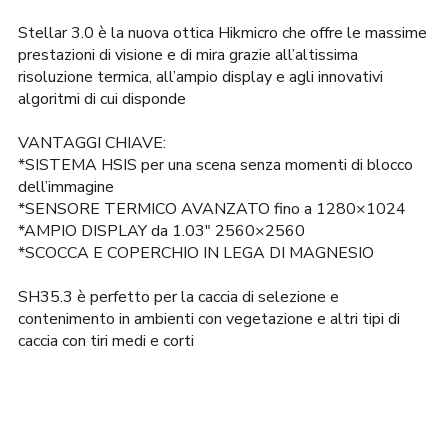
era:
è:
2.385,00€.
2.190,00€.
Stellar 3.0 è la nuova ottica Hikmicro che offre le massime
prestazioni di visione e di mira grazie all’altissima
risoluzione termica, all’ampio display e agli innovativi
algoritmi di cui disponde
VANTAGGI CHIAVE:
*SISTEMA HSIS per una scena senza momenti di blocco
dell’immagine
*SENSORE TERMICO AVANZATO fino a 1280×1024
*AMPIO DISPLAY da 1.03″ 2560×2560
*SCOCCA E COPERCHIO IN LEGA DI MAGNESIO
SH35.3 è perfetto per la caccia di selezione e
contenimento in ambienti con vegetazione e altri tipi di
caccia con tiri medi e corti