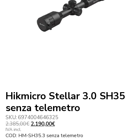
Hikmicro Stellar 3.0 SH35
senza telemetro
SKU:
6974004646325
Il
Il
2.385,00
€
2.190,00
€
prezzo
prezzo
IVA incl.
COD:
HM-SH35.3
senza telemetro
originale
attuale