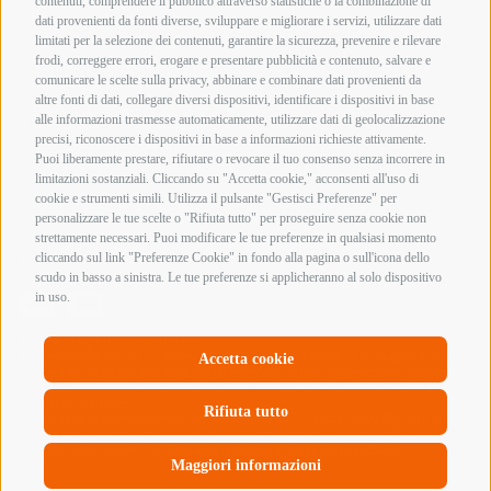
contenuti, comprendere il pubblico attraverso statistiche o la combinazione di
Lunedì mattina Chiuso
dati provenienti da fonti diverse, sviluppare e migliorare i servizi, utilizzare dati
Lunedì pomeriggio
limitati per la selezione dei contenuti, garantire la sicurezza, prevenire e rilevare
15:00 – 19:00
frodi, correggere errori, erogare e presentare pubblicità e contenuto, salvare e
comunicare le scelte sulla privacy, abbinare e combinare dati provenienti da
Martedì – Sabato
altre fonti di dati, collegare diversi dispositivi, identificare i dispositivi in base
09:00 – 12:30 / 15:00 – 19:00
alle informazioni trasmesse automaticamente, utilizzare dati di geolocalizzazione
Termini e Condizioni di Vendita
precisi, riconoscere i dispositivi in base a informazioni richieste attivamente.
Informazioni acquisto armi e munizioni
Privacy Policy
Puoi liberamente prestare, rifiutare o revocare il tuo consenso senza incorrere in
Cookie Policy
limitazioni sostanziali. Cliccando su "Accetta cookie," acconsenti all'uso di
cookie e strumenti simili. Utilizza il pulsante "Gestisci Preferenze" per
Copyright @ 2026 Armeria Innocenti - Tutti i diritti
personalizzare le tue scelte o "Rifiuta tutto" per proseguire senza cookie non
sono riservati
strettamente necessari. Puoi modificare le tue preferenze in qualsiasi momento
Bonifico Bancario
cliccando sul link "Preferenze Cookie" in fondo alla pagina o sull'icona dello
Contrassegno
scudo in basso a sinistra. Le tue preferenze si applicheranno al solo dispositivo
in uso.
Elenco erogazioni pubbliche
In riferimento all’art 1, comma 125 bis, Legge 124/2017 si segnala che la
Accetta cookie
società ha ricevuto, nel corso dell’esercizio 2018, sovvenzioni, sussidi,
vantaggi, contributi o aiuti pubblici in denaro o in natura, non aventi
carattere generale.
Rifiuta tutto
Si segnala in particolare ex art. 1, comma 125, Legge 124/2017 che la
società ha beneficiato di contributi per complessivi euro 11581,58.
In ogni caso si rinvia al Registro Nazionale degli Aiuti di Stato.
Maggiori informazioni